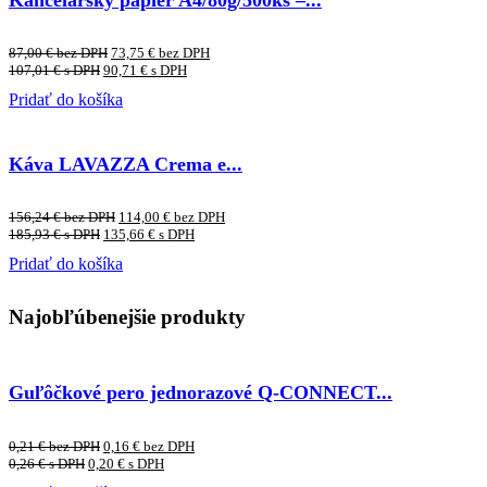
87,00
€
bez DPH
73,75
€
bez DPH
107,01
€
s DPH
90,71
€
s DPH
Pridať do košíka
Káva LAVAZZA Crema e...
156,24
€
bez DPH
114,00
€
bez DPH
185,93
€
s DPH
135,66
€
s DPH
Pridať do košíka
Najobľúbenejšie produkty
Guľôčkové pero jednorazové Q-CONNECT...
0,21
€
bez DPH
0,16
€
bez DPH
0,26
€
s DPH
0,20
€
s DPH