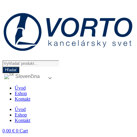
Preskočiť
na
obsah
Products
search
Hľadať
Slovenčina
Úvod
Eshop
Kontakt
Úvod
Eshop
Kontakt
0,00
€
0
Cart