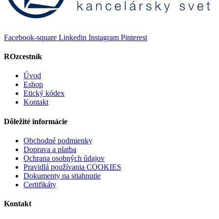
Facebook-square
Linkedin
Instagram
Pinterest
ROzcestník
Úvod
Eshop
Etický kódex
Kontakt
Dôležité informácie
Obchodné podmienky
Doprava a platba
Ochrana osobných údajov
Pravidlá používania COOKIES
Dokumenty na stiahnutie
Certifikáty
Kontakt