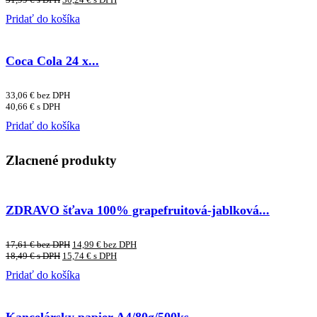
Pridať do košíka
Coca Cola 24 x...
33,06
€
bez DPH
40,66
€
s DPH
Pridať do košíka
Zlacnené produkty
ZDRAVO šťava 100% grapefruitová-jablková...
17,61
€
bez DPH
14,99
€
bez DPH
18,49
€
s DPH
15,74
€
s DPH
Pridať do košíka
Kancelársky papier A4/80g/500ks –...