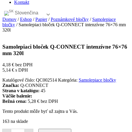
Kontakt
Slovenčina
Domov
/
Eshop
/
Papier
/
Poznámkové bločky
/
Samolepiace
bločky
/ Samolepiaci bloček Q-CONNECT intenzívne 76×76 mm
320l
Samolepiaci bloček Q-CONNECT intenzívne 76×76
mm 320l
4,18
€
bez DPH
5,14
€
s DPH
Katalógové číslo:
QC002514
Kategória:
Samolepiace bločky
Značka:
Q-CONNECT
Strana v katalógu:
45
Väčšie balenie:
Bežná cena:
5,28 € bez DPH
Tento produkt môže byť už zajtra u Vás.
163 na sklade
množstvo