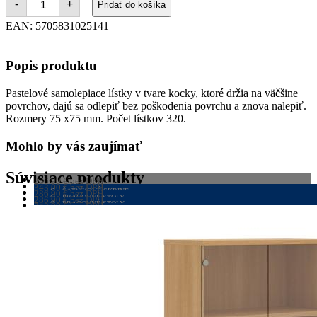
-
+
Pridať do košíka
Samolepiaci
bloček
EAN:
5705831025141
Q-
CONNECT
intenzívne
Popis produktu
76x76
mm
320l
Pastelové samolepiace lístky v tvare kocky, ktoré držia na väčšine
povrchov, dajú sa odlepiť bez poškodenia povrchu a znova nalepiť.
Rozmery 75 x75 mm. Počet lístkov 320.
Mohlo by vás zaujímať
Súvisiace produkty
286,90
€
bez DPH
PRACOVNÉ STOLY
343,00
€
bez DPH
352,89
ŠATNÍKOVÉ SKRINE
€
s DPH
286,90
€
bez DPH
VIAC INFO
421,89
PRACOVNÉ STOLY
€
s DPH
286,90
€
bez DPH
VIAC INFO
352,89
PRACOVNÉ STOLY
€
s DPH
343,00
€
bez DPH
VIAC INFO
352,89
ŠATNÍKOVÉ SKRINE
€
s DPH
VIAC INFO
421,89
€
s DPH
VIAC INFO