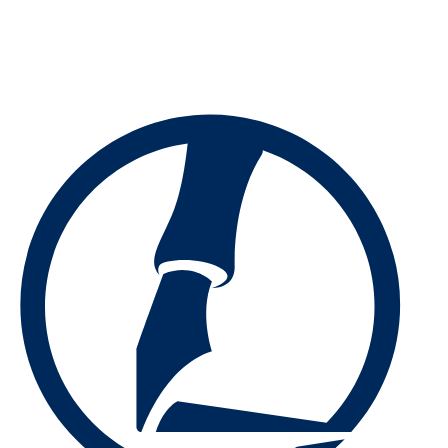
Preskočiť
na
obsah