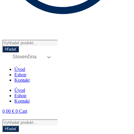
Products
search
Hľadať
Slovenčina
Úvod
Eshop
Kontakt
Úvod
Eshop
Kontakt
0,00
€
0
Cart
Products
search
Hľadať