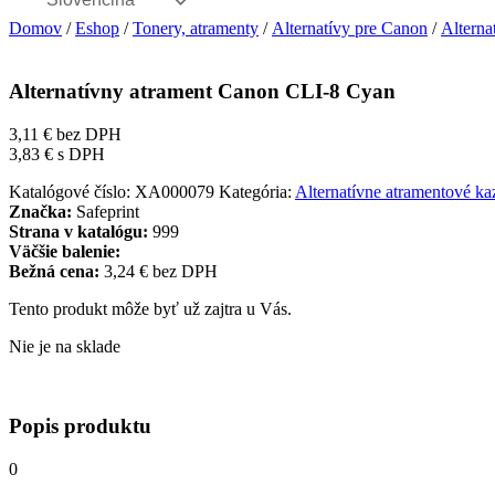
Domov
/
Eshop
/
Tonery, atramenty
/
Alternatívy pre Canon
/
Alterna
Alternatívny atrament Canon CLI-8 Cyan
3,11
€
bez DPH
3,83
€
s DPH
Katalógové číslo:
XA000079
Kategória:
Alternatívne atramentové ka
Značka:
Safeprint
Strana v katalógu:
999
Väčšie balenie:
Bežná cena:
3,24 € bez DPH
Tento produkt môže byť už zajtra u Vás.
Nie je na sklade
Popis produktu
0