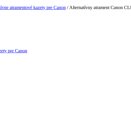
tívne atramentové kazety pre Canon
/ Alternatívny atrament Canon CL
zety pre Canon