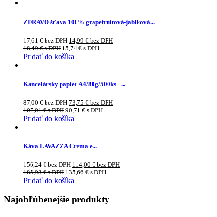
ZDRAVO šťava 100% grapefruitová-jablková...
17,61
€
bez DPH
14,99
€
bez DPH
18,49
€
s DPH
15,74
€
s DPH
Pridať do košíka
Kancelársky papier A4/80g/500ks –...
87,00
€
bez DPH
73,75
€
bez DPH
107,01
€
s DPH
90,71
€
s DPH
Pridať do košíka
Káva LAVAZZA Crema e...
156,24
€
bez DPH
114,00
€
bez DPH
185,93
€
s DPH
135,66
€
s DPH
Pridať do košíka
Najobľúbenejšie produkty