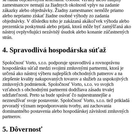
zamestnancov nemajú za žiadnych okolností vplyv na zadanie
zákazky alebo objednávky. Žiadny zamestnanec nemôže priamo
alebo nepriamo získať žiadne osobné výhody zo zadania
objednávky. V dôsledku toho je zakázaná akákoľvek výhoda alebo
prezentácia poskytnutá alebo prijatá, ktorá môže byť zamýšľaná ako
nástroj ovplyvňujúci nezávislý úsudok alebo konanie zúčastnených
strán.
4. Spravodlivá hospodárska súťaž
Spoločnosť Vorto, s.r.o. podporuje spravodlivú a rovnoprávnu
hospodársku súťaž medzi svojimi zmluvnými partnermi, ktorá je
určená ako nástroj výberu najlepších obchodných patnerov a na
zlepšenie kvality nakupovaných tovarov a služieb za uspokojivých
zmluvných podmienok. Spoločnosť Vorto, s.r.o. vo svojich
vzťahoch s obchodnými partnermi dodržiava zásadu trvalej
udržateľnosti. Preto sa bude správať čo najnestrannejšie a
nezneužívať svoje postavenie. Spoločnosť Vorto, s.r.o. tiež prikladá
prvoradý význam nepodporovaniu tvorby, ani zachovania
dominantného postavenia alebo hospodárskej závislosti zmluvných
partnerov.
5. Dôvernosť