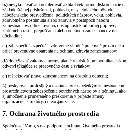
b.)
nevykonávať ani netolerovať akúkoľvek formu diskriminácie na
základe štátnej príslušnosti, pohlavia, rasy, etnického pôvodu,
náboženského presvedčenia, politických názorov, veku, pohlavia,
zdravotného postihnutia alebo zdravia v postupoch náboru
zamestnancov, odmeňovania, dostupnosti k odbornej príprave,
kariérneho rastu, prepúšťania alebo odchodu zamestnancov do
dôchodku;
c.)
zabezpečiť bezpečné a zdravotne vhodné pracovné prostredie a
prijať preventívne opatrenia na ochranu zdravia zamestnancov;
d.)
dodržiavať zákony a normy platné v príslušnom podnikateľskom
odvetví týkajúce sa pracovného času a sviatkov;
e.)
rešpektovať právo zamestnancov na dôstojnú odmenu;
f.)
poskytovať profesijný a osobnostný rast všetkým zamestnancom
prostredníctvom zabezpečenia potrebných nástrojov a tréningu, ako
aj umožnenie primeraného preškolenia v prípade zmeny
organizačnej štruktúry, či reorganizácie.
7. Ochrana životného prostredia
Spoločnosť Vorto, s.r.o. podporuje ochranu životného prostredia