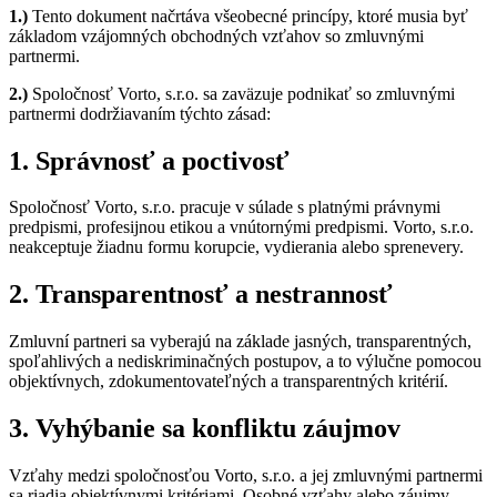
1.)
Tento dokument načrtáva všeobecné princípy, ktoré musia byť
základom vzájomných obchodných vzťahov so zmluvnými
partnermi.
2.)
Spoločnosť Vorto, s.r.o. sa zaväzuje podnikať so zmluvnými
partnermi dodržiavaním týchto zásad:
1. Správnosť a poctivosť
Spoločnosť Vorto, s.r.o. pracuje v súlade s platnými právnymi
predpismi, profesijnou etikou a vnútornými predpismi. Vorto, s.r.o.
neakceptuje žiadnu formu korupcie, vydierania alebo sprenevery.
2. Transparentnosť a nestrannosť
Zmluvní partneri sa vyberajú na základe jasných, transparentných,
spoľahlivých a nediskriminačných postupov, a to výlučne pomocou
objektívnych, zdokumentovateľných a transparentných kritérií.
3. Vyhýbanie sa konfliktu záujmov
Vzťahy medzi spoločnosťou Vorto, s.r.o. a jej zmluvnými partnermi
sa riadia objektívnymi kritériami. Osobné vzťahy alebo záujmy