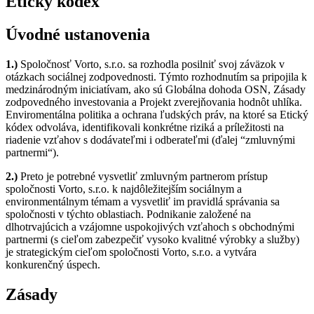
Etický kódex
Úvodné ustanovenia
1.)
Spoločnosť Vorto, s.r.o. sa rozhodla posilniť svoj záväzok v
otázkach sociálnej zodpovednosti. Týmto rozhodnutím sa pripojila k
medzinárodným iniciatívam, ako sú Globálna dohoda OSN, Zásady
zodpovedného investovania a Projekt zverejňovania hodnôt uhlíka.
Enviromentálna politika a ochrana ľudských práv, na ktoré sa Etický
kódex odvoláva, identifikovali konkrétne riziká a príležitosti na
riadenie vzťahov s dodávateľmi i odberateľmi (ďalej “zmluvnými
partnermi“).
2.)
Preto je potrebné vysvetliť zmluvným partnerom prístup
spoločnosti Vorto, s.r.o. k najdôležitejším sociálnym a
environmentálnym témam a vysvetliť im pravidlá správania sa
spoločnosti v týchto oblastiach. Podnikanie založené na
dlhotrvajúcich a vzájomne uspokojivých vzťahoch s obchodnými
partnermi (s cieľom zabezpečiť vysoko kvalitné výrobky a služby)
je strategickým cieľom spoločnosti Vorto, s.r.o. a vytvára
konkurenčný úspech.
Zásady