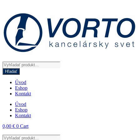
Preskočiť
na
obsah
Products
search
Hľadať
Úvod
Eshop
Kontakt
Úvod
Eshop
Kontakt
0,00
€
0
Cart
Products