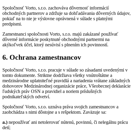
Spoločnosť Vorto, s.r.o. zachováva dôvernosť informácií
obchodných partnerov a zdržuje sa dohľadávania dôverných údajov,
pokiaľ na to nie je výslovne oprávnená v súlade s platnými
predpismi.
Zamestnanci spoločnosti Vorto, s.r.o. majú zakázané používať
dôverné informácie poskytnuté obchodnými partnermi na
akýkoľvek účel, ktorý nesúvisí s plnením ich povinností.
6. Ochrana zamestnancov
Spoločnosť Vorto, s.r.o. pracuje v súlade so zásadami uvedenými v
tomto dokumente. Striktne dodržiava všetky vnútroštátne a
medzinárodne uplatniteľné pravidlá a nariadenia vrátane základných
dohovorov Medzinárodnej organizácie práce, Všeobecnej deklarácie
ľudských práv OSN a pravidiel a noriem príslušných
podnikateľských odvetví.
Spoločnosť Vorto, s.r.o. uznáva práva svojich zamestnancov a
zaobchádza s nimi dôstojne a s rešpektom. Zaväzuje sa:
a.)
nepoužívať ani netolerovať nútenú, povinnú, či nelegálnu prácu
detí;