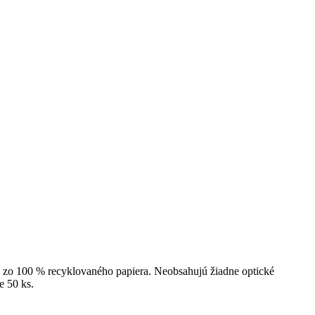
jú zo 100 % recyklovaného papiera. Neobsahujú žiadne optické
e 50 ks.