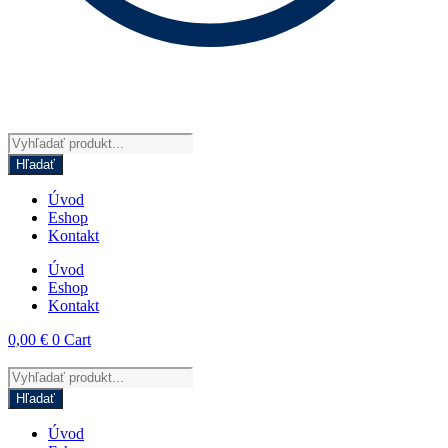
Products
search
Hľadať
Úvod
Eshop
Kontakt
Úvod
Eshop
Kontakt
0,00
€
0
Cart
Products
search
Hľadať
Úvod