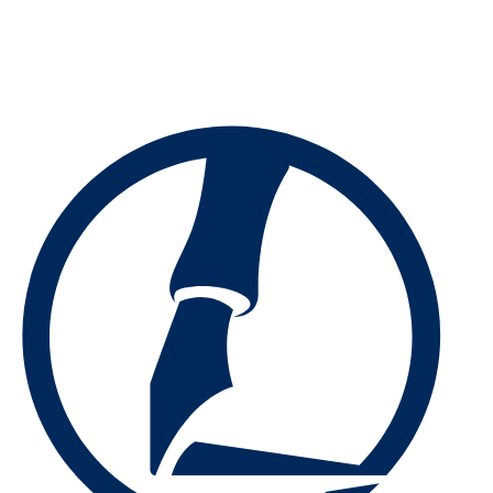
Preskočiť
na
obsah