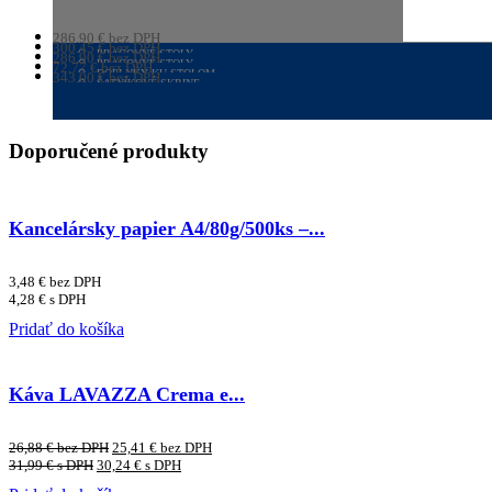
286,90
€
bez DPH
PRACOVNÉ STOLY
300,45
€
bez DPH
352,89
PRACOVNÉ STOLY
€
s DPH
286,90
€
bez DPH
369,55
PRACOVNÉ STOLY
€
s DPH
72,77
€
bez DPH
352,89
DOPLNKY KU STOLOM
€
s DPH
343,00
€
bez DPH
89,51
€
ŠATNÍKOVÉ SKRINE
s DPH
421,89
€
s DPH
Doporučené produkty
Kancelársky papier A4/80g/500ks –...
3,48
€
bez DPH
4,28
€
s DPH
Pridať do košíka
Káva LAVAZZA Crema e...
26,88
€
bez DPH
25,41
€
bez DPH
31,99
€
s DPH
30,24
€
s DPH