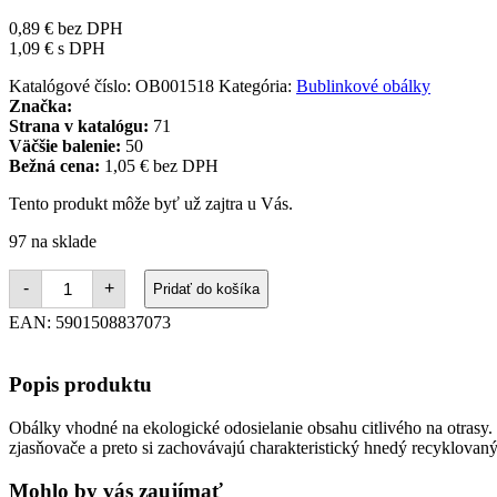
0,89
€
bez DPH
1,09
€
s DPH
Katalógové číslo:
OB001518
Kategória:
Bublinkové obálky
Značka:
Strana v katalógu:
71
Väčšie balenie:
50
Bežná cena:
1,05 € bez DPH
Tento produkt môže byť už zajtra u Vás.
97 na sklade
množstvo
-
+
Pridať do košíka
Bublinkové
obálky
EAN:
5901508837073
recyklované
SUMO
28,5x36cm
Popis produktu
hnedé
Obálky vhodné na ekologické odosielanie obsahu citlivého na otrasy
zjasňovače a preto si zachovávajú charakteristický hnedý recyklovan
Mohlo by vás zaujímať