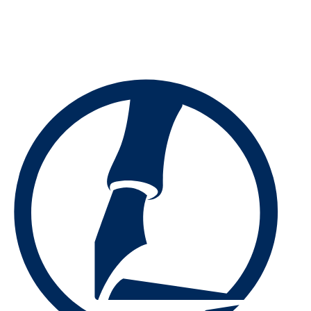
Preskočiť
na
obsah