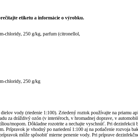
ečítajte etiketu a informácie o výrobku.
-chloridy, 250 g/kg, parfum (citronellol,
m-chloridy, 250 g/kg
 dielov vody (riedenie 1:100). Zriedený roztok používajte na priamu apl
radu za dráždivý ozón (v interiéroch, v hromadnej doprave, v automobil
tíliou/mopom. Dôkladne rozotrite a nechajte vyschnúť. Pri dezinfekcii
 Prípravok je vhodný po nariedení 1:100 aj na potlačenie rozvoja baktér
ý prípravok môže spôsobiť mierne penenie vody. Pri príprave dezinfekč