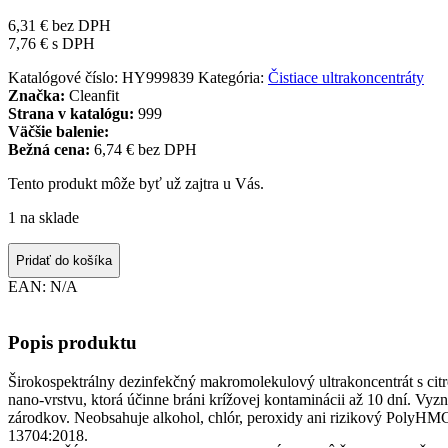
6,31
€
bez DPH
7,76
€
s DPH
Katalógové číslo:
HY999839
Kategória:
Čistiace ultrakoncentráty
Značka:
Cleanfit
Strana v katalógu:
999
Väčšie balenie:
Bežná cena:
6,74 € bez DPH
Tento produkt môže byť už zajtra u Vás.
1 na sklade
Pridať do košíka
EAN:
N/A
Popis produktu
Širokospektrálny dezinfekčný makromolekulový ultrakoncentrát s cit
nano-vrstvu, ktorá účinne bráni krížovej kontaminácii až 10 dní. Vy
zárodkov. Neobsahuje alkohol, chlór, peroxidy ani rizikový Poly
13704:2018.