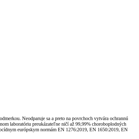
u odmerkou. Neodparuje sa a preto na povrchoch vytvára ochrannú
ovanom laboratóriu preukázateľne ničí až 99,99% choroboplodných
je biocídnym európskym normám EN 1276:2019, EN 1650:2019, EN