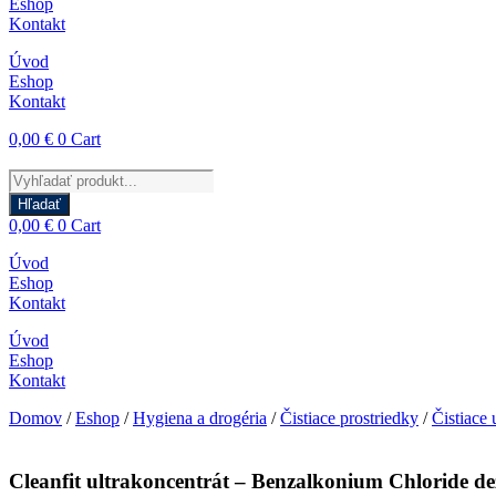
Eshop
Kontakt
Úvod
Eshop
Kontakt
0,00
€
0
Cart
Products
search
Hľadať
0,00
€
0
Cart
Úvod
Eshop
Kontakt
Úvod
Eshop
Kontakt
Domov
/
Eshop
/
Hygiena a drogéria
/
Čistiace prostriedky
/
Čistiace 
Cleanfit ultrakoncentrát – Benzalkonium Chloride de