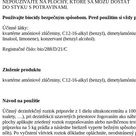
NEPOUŽÍVAJTE NA PLOCHY, KTORÉ SA MÔŽU DOSTAŤ
DO STYKU S POTRAVINAMI.
Používajte biocídy bezpečným spôsobom. Pred použitím si vždy pr
Účinné látky:
kvartérne amóniové zlúčeniny, C12-16-alkyl (benzyl), dimetylamónium
linalool, limonene), konzervant (benzyl alcohol).
Registračné číslo: bio/288/D/21/C
Zloženie produktu
kvartérne amóniové zlúčeniny, C12-16-alkyl (benzyl), dimetylamóniu
Návod na použitie
Účinný dezinfekčný roztok pripravíte z 1 dielu ultrakoncentrátu a 100
toalety, …), pri dezinfekcii uzavretých priestorov fogovaním ako náh
plochy aplikujte zriedený roztok rozprašovaním alebo navlhčenou tex
prípravku na 5 kg prádla a následne bielizeň vyperte bežným spôsobom.
nôh). Po vyčistení víriviek roztok dôkladne opláchnite, neodstránen