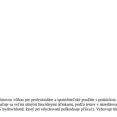
rónovou vôňou pre profesionálne a spotrebiteľské použitie s prakticko
značuje sa veľmi silnými biocídnymi účinkami, podľa testov v akredit
HMG hydrochlorid, ktorý pri vdychovaní poškodzuje pľúca1). Vyhovu