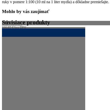
ruky v pomere 1:100 (10 ml na 1 liter mydla) a dôkladne premiešajt
Mohlo by vás zaujímať
Súvisiace produkty
PRÍDAVNÉ STOLY
166,85
€
bez DPH
205,23
€
s DPH