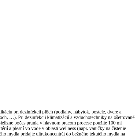
ikáciu pri dezinfekcii plôch (podlahy, nábytok, postele, dvere a
och, …). Pri dezinfekcii klimatizácií a vzduchotechniky na ošetrované
 bielizne počas prania v hlavnom pracom procese použite 100 ml
ií a plesní vo vode v oblasti wellness (napr. vaničky na čistenie
ného mydla pridajte ultrakoncentrát do bežného tekutého mydla na