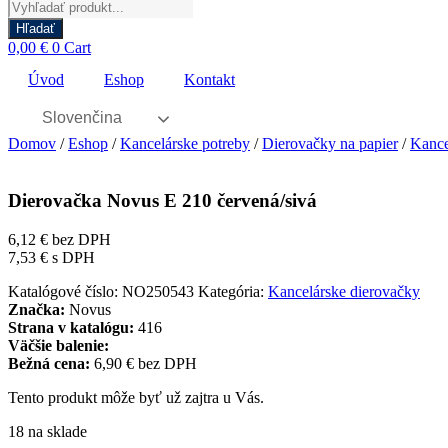
Products
search
Hľadať
0,00
€
0
Cart
Úvod
Eshop
Kontakt
Slovenčina
Domov
/
Eshop
/
Kancelárske potreby
/
Dierovačky na papier
/
Kance
Dierovačka Novus E 210 červená/sivá
6,12
€
bez DPH
7,53
€
s DPH
Katalógové číslo:
NO250543
Kategória:
Kancelárske dierovačky
Značka:
Novus
Strana v katalógu:
416
Väčšie balenie:
Bežná cena:
6,90 € bez DPH
Tento produkt môže byť už zajtra u Vás.
18 na sklade