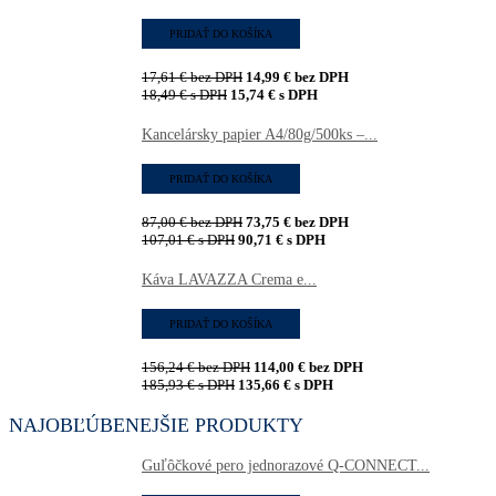
PRIDAŤ DO KOŠÍKA
17,61
€
bez DPH
14,99
€
bez DPH
18,49
€
s DPH
15,74
€
s DPH
Kancelársky papier A4/80g/500ks –...
PRIDAŤ DO KOŠÍKA
87,00
€
bez DPH
73,75
€
bez DPH
107,01
€
s DPH
90,71
€
s DPH
Káva LAVAZZA Crema e...
PRIDAŤ DO KOŠÍKA
156,24
€
bez DPH
114,00
€
bez DPH
185,93
€
s DPH
135,66
€
s DPH
NAJOBĽÚBENEJŠIE PRODUKTY
Guľôčkové pero jednorazové Q-CONNECT...