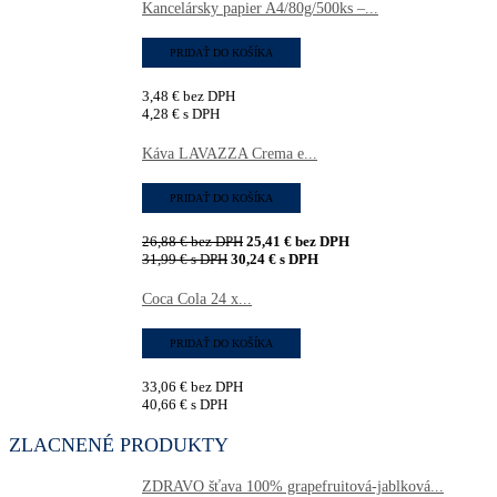
Kancelársky papier A4/80g/500ks –...
PRIDAŤ DO KOŠÍKA
3,48
€
bez DPH
4,28
€
s DPH
Káva LAVAZZA Crema e...
PRIDAŤ DO KOŠÍKA
26,88
€
bez DPH
25,41
€
bez DPH
31,99
€
s DPH
30,24
€
s DPH
Coca Cola 24 x...
PRIDAŤ DO KOŠÍKA
33,06
€
bez DPH
40,66
€
s DPH
ZLACNENÉ PRODUKTY
ZDRAVO šťava 100% grapefruitová-jablková...