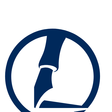
Preskočiť
na
obsah