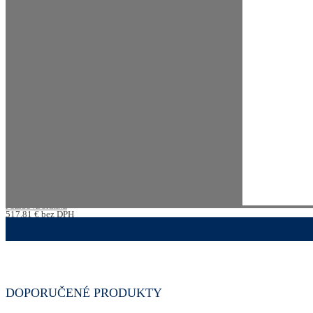
POLICOVÉ SKRINE
517,81
€
bez DPH
636,91
€
s DPH
DOPORUČENÉ PRODUKTY