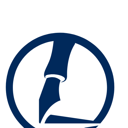
Preskočiť
na
obsah