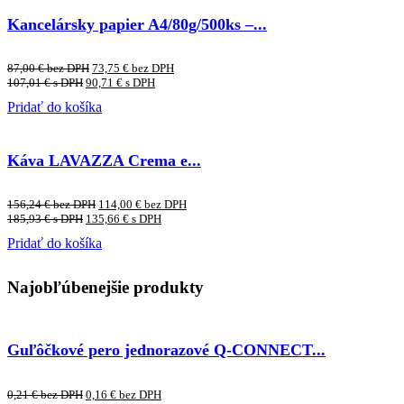
Kancelársky papier A4/80g/500ks –...
87,00
€
bez DPH
73,75
€
bez DPH
107,01
€
s DPH
90,71
€
s DPH
Pridať do košíka
Káva LAVAZZA Crema e...
156,24
€
bez DPH
114,00
€
bez DPH
185,93
€
s DPH
135,66
€
s DPH
Pridať do košíka
Najobľúbenejšie produkty
Guľôčkové pero jednorazové Q-CONNECT...
0,21
€
bez DPH
0,16
€
bez DPH