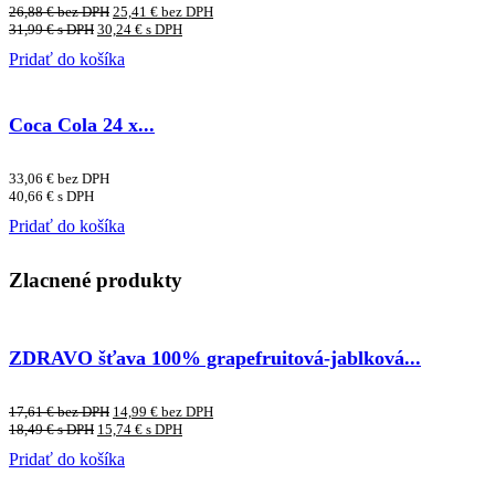
26,88
€
bez DPH
25,41
€
bez DPH
31,99
€
s DPH
30,24
€
s DPH
Pridať do košíka
Coca Cola 24 x...
33,06
€
bez DPH
40,66
€
s DPH
Pridať do košíka
Zlacnené produkty
ZDRAVO šťava 100% grapefruitová-jablková...
17,61
€
bez DPH
14,99
€
bez DPH
18,49
€
s DPH
15,74
€
s DPH
Pridať do košíka