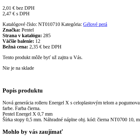
2,01
€
bez DPH
2,47
€
s DPH
Katalógové číslo:
NT010710
Kategória:
Gélové perá
Značka:
Pentel
Strana v katalógu:
285
Väčšie balenie:
12
Bežná cena:
2,35 € bez DPH
Tento produkt môže byť už zajtra u Vás.
Nie je na sklade
Popis produktu
Nová generácia rolleru Energel X s celoplastovým telom a pogumovan
farbe. Farba čierna.
Pentel Energel X 0,7 mm
Šírka stopy 0,5 mm. Náhradné náplne obj. kód: čierna NT0700 10,
Mohlo by vás zaujímať