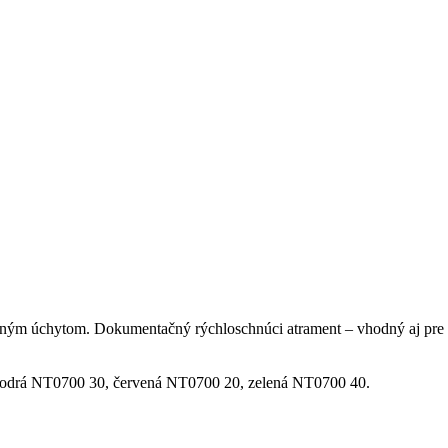
ým úchytom. Dokumentačný rýchloschnúci atrament – vhodný aj pre ľav
 modrá NT0700 30, červená NT0700 20, zelená NT0700 40.