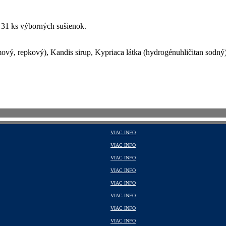
e 31 ks výborných sušienok.
ový, repkový), Kandis sirup, Kypriaca látka (hydrogénuhličitan sodný)
VIAC INFO
VIAC INFO
VIAC INFO
VIAC INFO
VIAC INFO
VIAC INFO
VIAC INFO
VIAC INFO