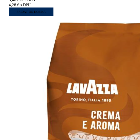
4,28
€
s DPH
PRIDAŤ DO KOŠÍKA