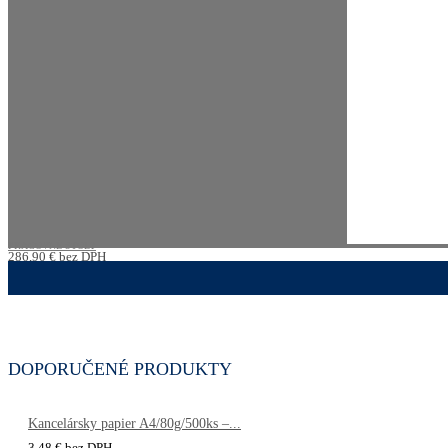
PRACOVNÉ STOLY
286,90
€
bez DPH
352,89
€
s DPH
DOPORUČENÉ PRODUKTY
Kancelársky papier A4/80g/500ks –...
3,48
€
bez DPH