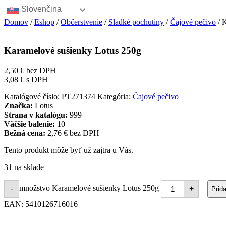
Slovenčina
Domov
/
Eshop
/
Občerstvenie
/
Sladké pochutiny
/
Čajové pečivo
/ 
Karamelové sušienky Lotus 250g
2,50
€
bez DPH
3,08
€
s DPH
Katalógové číslo:
PT271374
Kategória:
Čajové pečivo
Značka:
Lotus
Strana v katalógu:
999
Väčšie balenie:
10
Bežná cena:
2,76 € bez DPH
Tento produkt môže byť už zajtra u Vás.
31 na sklade
množstvo Karamelové sušienky Lotus 250g
-
+
Prid
EAN:
5410126716016