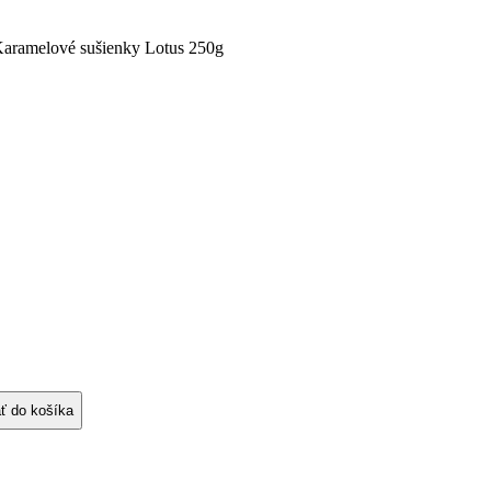
Karamelové sušienky Lotus 250g
ať do košíka