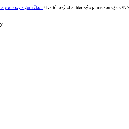
aly a boxy s gumičkou
/ Kartónový obal hladký s gumičkou Q-CON
tý