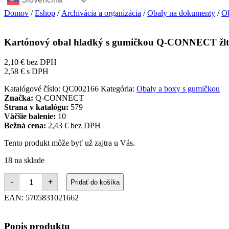
Domov
/
Eshop
/
Archivácia a organizácia
/
Obaly na dokumenty
/
Ob
Kartónový obal hladký s gumičkou Q-CONNECT žl
2,10
€
bez DPH
2,58
€
s DPH
Katalógové číslo:
QC002166
Kategória:
Obaly a boxy s gumičkou
Značka:
Q-CONNECT
Strana v katalógu:
579
Väčšie balenie:
10
Bežná cena:
2,43 € bez DPH
Tento produkt môže byť už zajtra u Vás.
18 na sklade
množstvo
-
+
Pridať do košíka
Kartónový
obal
EAN:
5705831021662
hladký
s
gumičkou
Popis produktu
Q-