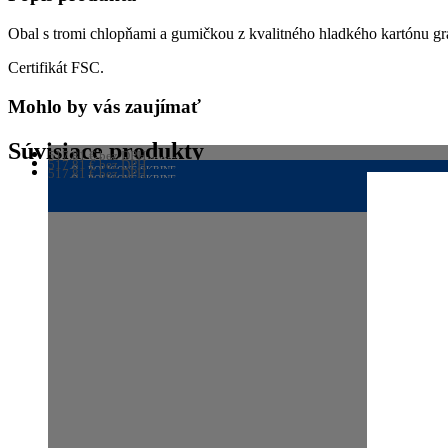
CONNECT
žltý
Obal s tromi chlopňami a gumičkou z kvalitného hladkého kartónu gram
Certifikát FSC.
Mohlo by vás zaujímať
Súvisiace produkty
517,81
€
bez DPH
POLICOVÉ SKRINE
517,81
€
bez DPH
636,91
POLICOVÉ SKRINE
€
s DPH
517,81
€
bez DPH
636,91
POLICOVÉ SKRINE
€
s DPH
636,91
€
s DPH