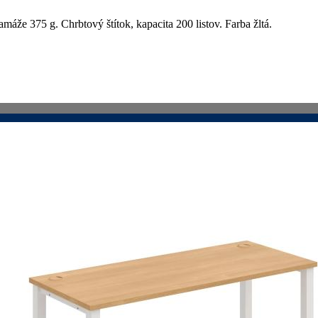
áže 375 g. Chrbtový štítok, kapacita 200 listov. Farba žltá.
VIAC INFO
VIAC INFO
VIAC INFO