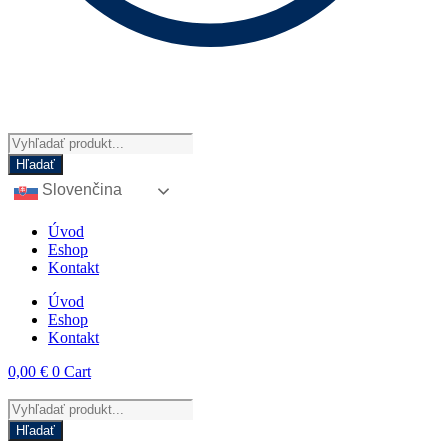
Products
search
Hľadať
Slovenčina
Úvod
Eshop
Kontakt
Úvod
Eshop
Kontakt
0,00
€
0
Cart
Products
search
Hľadať