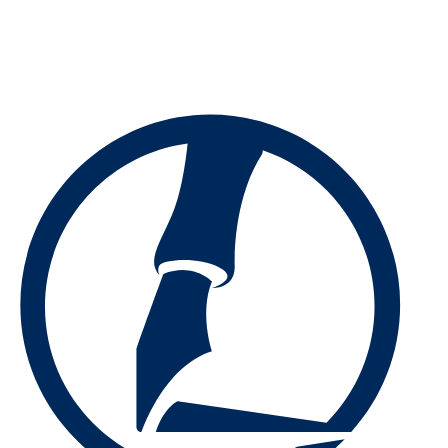
Preskočiť
na
obsah