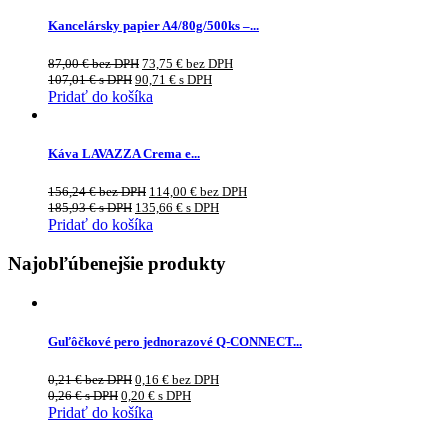
Kancelársky papier A4/80g/500ks –...
87,00
€
bez DPH
73,75
€
bez DPH
107,01
€
s DPH
90,71
€
s DPH
Pridať do košíka
Káva LAVAZZA Crema e...
156,24
€
bez DPH
114,00
€
bez DPH
185,93
€
s DPH
135,66
€
s DPH
Pridať do košíka
Najobľúbenejšie produkty
Guľôčkové pero jednorazové Q-CONNECT...
0,21
€
bez DPH
0,16
€
bez DPH
0,26
€
s DPH
0,20
€
s DPH
Pridať do košíka