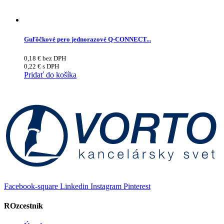
Guľôčkové pero jednorazové Q-CONNECT...
0,18
€
bez DPH
0,22
€
s DPH
Pridať do košíka
Facebook-square
Linkedin
Instagram
Pinterest
ROzcestník