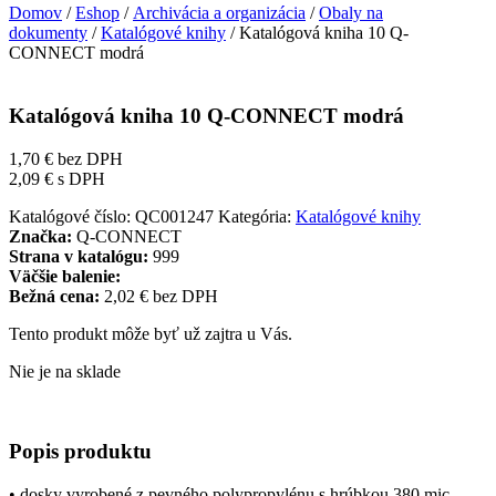
Domov
/
Eshop
/
Archivácia a organizácia
/
Obaly na
dokumenty
/
Katalógové knihy
/ Katalógová kniha 10 Q-
CONNECT modrá
Katalógová kniha 10 Q-CONNECT modrá
1,70
€
bez DPH
2,09
€
s DPH
Katalógové číslo:
QC001247
Kategória:
Katalógové knihy
Značka:
Q-CONNECT
Strana v katalógu:
999
Väčšie balenie:
Bežná cena:
2,02 € bez DPH
Tento produkt môže byť už zajtra u Vás.
Nie je na sklade
Popis produktu
• dosky vyrobené z pevného polypropylénu s hrúbkou 380 mic.