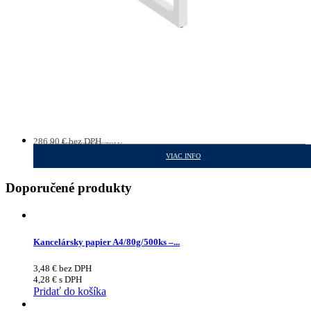
286,90
€
bez DPH
PRACOVNÉ STOLY
352,89
€
s DPH
VIAC INFO
Doporučené produkty
Kancelársky papier A4/80g/500ks –...
3,48
€
bez DPH
4,28
€
s DPH
Pridať do košíka