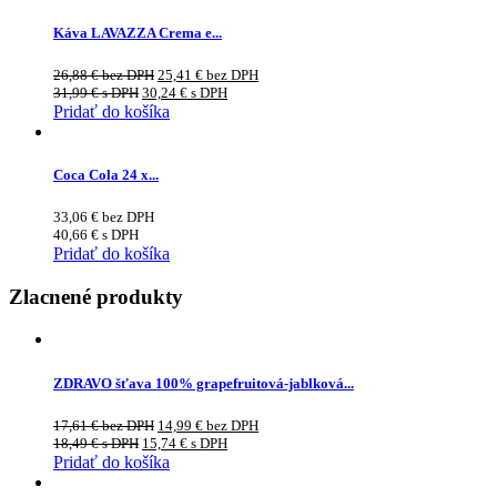
Káva LAVAZZA Crema e...
26,88
€
bez DPH
25,41
€
bez DPH
31,99
€
s DPH
30,24
€
s DPH
Pridať do košíka
Coca Cola 24 x...
33,06
€
bez DPH
40,66
€
s DPH
Pridať do košíka
Zlacnené produkty
ZDRAVO šťava 100% grapefruitová-jablková...
17,61
€
bez DPH
14,99
€
bez DPH
18,49
€
s DPH
15,74
€
s DPH
Pridať do košíka