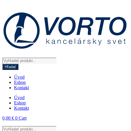
Preskočiť
na
obsah
Products
search
Hľadať
Úvod
Eshop
Kontakt
Úvod
Eshop
Kontakt
0,00
€
0
Cart
Products