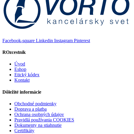
Facebook-square
Linkedin
Instagram
Pinterest
ROzcestník
Úvod
Eshop
Etický kódex
Kontakt
Dôležité informácie
Obchodné podmienky
Doprava a platba
Ochrana osobných údajov
Pravidlá používania COOKIES
Dokumenty na stiahnutie
Certifikáty