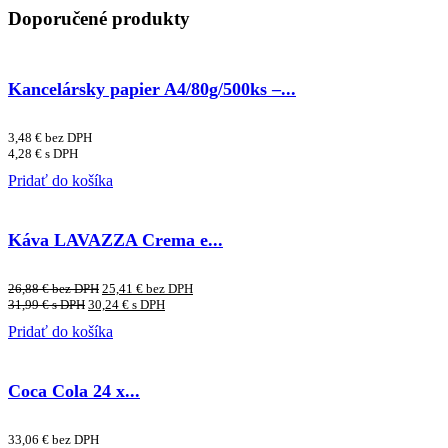
Doporučené produkty
Kancelársky papier A4/80g/500ks –...
3,48
€
bez DPH
4,28
€
s DPH
Pridať do košíka
Káva LAVAZZA Crema e...
26,88
€
bez DPH
25,41
€
bez DPH
31,99
€
s DPH
30,24
€
s DPH
Pridať do košíka
Coca Cola 24 x...
33,06
€
bez DPH