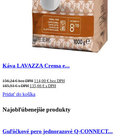
Káva LAVAZZA Crema e...
156,24
€
bez DPH
114,00
€
bez DPH
185,93
€
s DPH
135,66
€
s DPH
Pridať do košíka
Najobľúbenejšie produkty
Guľôčkové pero jednorazové Q-CONNECT...