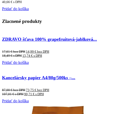
40,66
€
s DPH
Pridať do košíka
Zlacnené produkty
ZDRAVO šťava 100% grapefruitová-jablková...
17,61
€
bez DPH
14,99
€
bez DPH
18,49
€
s DPH
15,74
€
s DPH
Pridať do košíka
Kancelársky papier A4/80g/500ks –...
87,00
€
bez DPH
73,75
€
bez DPH
107,01
€
s DPH
90,71
€
s DPH
Pridať do košíka