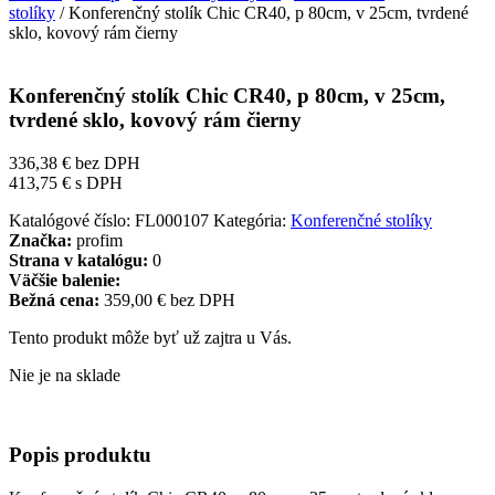
stolíky
/ Konferenčný stolík Chic CR40, p 80cm, v 25cm, tvrdené
sklo, kovový rám čierny
Konferenčný stolík Chic CR40, p 80cm, v 25cm,
tvrdené sklo, kovový rám čierny
336,38
€
bez DPH
413,75
€
s DPH
Katalógové číslo:
FL000107
Kategória:
Konferenčné stolíky
Značka:
profim
Strana v katalógu:
0
Väčšie balenie:
Bežná cena:
359,00 € bez DPH
Tento produkt môže byť už zajtra u Vás.
Nie je na sklade
Popis produktu