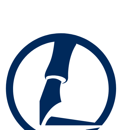
Preskočiť
na
obsah