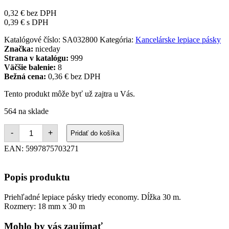
0,32
€
bez DPH
0,39
€
s DPH
Katalógové číslo:
SA032800
Kategória:
Kancelárske lepiace pásky
Značka:
niceday
Strana v katalógu:
999
Väčšie balenie:
8
Bežná cena:
0,36 € bez DPH
Tento produkt môže byť už zajtra u Vás.
564 na sklade
množstvo
-
+
Pridať do košíka
Lepiaca
páska
EAN:
5997875703271
Economy
18
mm
Popis produktu
x
30
m
Priehľadné lepiace pásky triedy economy. Dĺžka 30 m.
Rozmery: 18 mm x 30 m
Mohlo by vás zaujímať