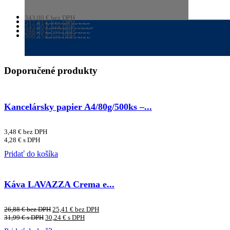
343,00
€
bez DPH
ŠATNÍKOVÉ SKRINE
517,81
€
bez DPH
421,89
POLICOVÉ SKRINE
€
s DPH
343,00
€
bez DPH
636,91
ŠATNÍKOVÉ SKRINE
€
s DPH
286,90
€
bez DPH
421,89
PRACOVNÉ STOLY
€
s DPH
300,45
€
bez DPH
352,89
PRACOVNÉ STOLY
€
s DPH
369,55
€
s DPH
Doporučené produkty
Kancelársky papier A4/80g/500ks –...
3,48
€
bez DPH
4,28
€
s DPH
Pridať do košíka
Káva LAVAZZA Crema e...
26,88
€
bez DPH
25,41
€
bez DPH
31,99
€
s DPH
30,24
€
s DPH