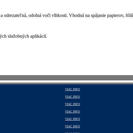
 odrezateľná, odolná voči vlhkosti. Vhodná na spájanie papierov, fólií,
ých služobných aplikácií.
VIAC INFO
VIAC INFO
VIAC INFO
VIAC INFO
VIAC INFO
VIAC INFO