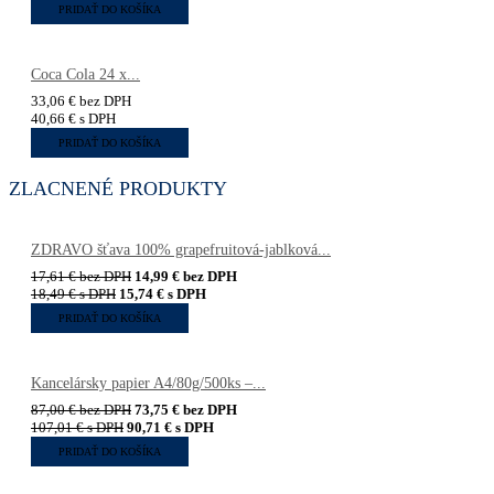
PRIDAŤ DO KOŠÍKA
Coca Cola 24 x...
33,06
€
bez DPH
40,66
€
s DPH
PRIDAŤ DO KOŠÍKA
ZLACNENÉ PRODUKTY
ZDRAVO šťava 100% grapefruitová-jablková...
17,61
€
bez DPH
14,99
€
bez DPH
18,49
€
s DPH
15,74
€
s DPH
PRIDAŤ DO KOŠÍKA
Kancelársky papier A4/80g/500ks –...
87,00
€
bez DPH
73,75
€
bez DPH
107,01
€
s DPH
90,71
€
s DPH
PRIDAŤ DO KOŠÍKA