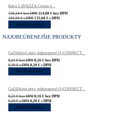
Káva LAVAZZA Crema e...
156,24
€
bez DPH
114,00
€
bez DPH
185,93
€
s DPH
135,66
€
s DPH
PRIDAŤ DO KOŠÍKA
NAJOBĽÚBENEJŠIE PRODUKTY
Guľôčkové pero jednorazové Q-CONNECT...
0,21
€
bez DPH
0,16
€
bez DPH
0,26
€
s DPH
0,20
€
s DPH
PRIDAŤ DO KOŠÍKA
Guľôčkové pero jednorazové Q-CONNECT...
0,21
€
bez DPH
0,16
€
bez DPH
0,26
€
s DPH
0,20
€
s DPH
PRIDAŤ DO KOŠÍKA