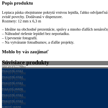
Popis produktu
Lepiaca páska obojstranne pokrytá vrstvou lepidla, ľahko odvíjateľná a
zvislé povrchy. Dodávaná v dispenzore.
Rozmery: 12 mm x 6,3 m
– Ideálne na obchodné prezentácie, správy a mnoho ďalších nenáročn
– Náhradné riešenie lepidiel bez neporiadku.
– Upevnenie fotografií.
– Na vytváranie fotoalbumov, a ďalšie projekty.
Mohlo by vás zaujímať
Súvisiace produkty
PRACOVNÉ STOLY
300,45
€
bez DPH
369,55
PRACOVNÉ STOLY
€
s DPH
286,90
€
bez DPH
352,89
PRACOVNÉ STOLY
€
s DPH
286,90
€
bez DPH
352,89
PRACOVNÉ STOLY
€
s DPH
286,90
€
bez DPH
352,89
POLICOVÉ SKRINE
€
s DPH
517,81
€
bez DPH
636,91
PRACOVNÉ STOLY
€
s DPH
300,45
€
bez DPH
369,55
PRACOVNÉ STOLY
€
s DPH
286,90
€
bez DPH
352,89
ROHOVÉ SKRINE
€
s DPH