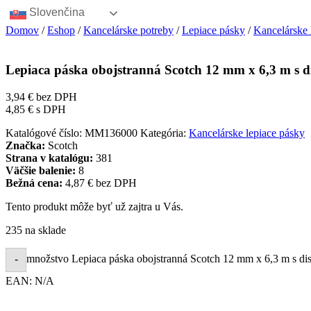
Slovenčina
Domov
/
Eshop
/
Kancelárske potreby
/
Lepiace pásky
/
Kancelárske 
Lepiaca páska obojstranná Scotch 12 mm x 6,3 m s 
3,94
€
bez DPH
4,85
€
s DPH
Katalógové číslo:
MM136000
Kategória:
Kancelárske lepiace pásky
Značka:
Scotch
Strana v katalógu:
381
Väčšie balenie:
8
Bežná cena:
4,87 € bez DPH
Tento produkt môže byť už zajtra u Vás.
235 na sklade
množstvo Lepiaca páska obojstranná Scotch 12 mm x 6,3 m s d
-
EAN:
N/A