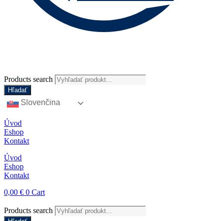
Products search
Hľadať
Slovenčina
Úvod
Eshop
Kontakt
Úvod
Eshop
Kontakt
0,00
€
0
Cart
Products search