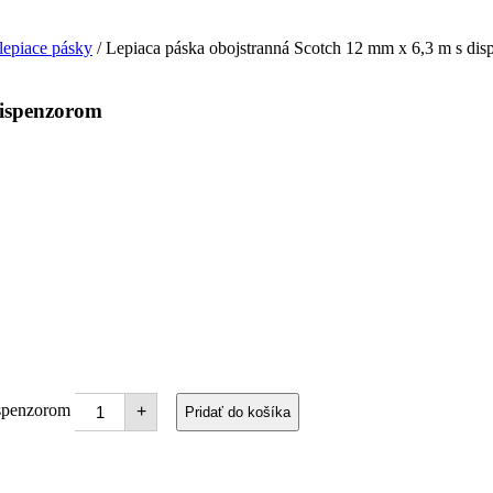
lepiace pásky
/ Lepiaca páska obojstranná Scotch 12 mm x 6,3 m s di
dispenzorom
ispenzorom
+
Pridať do košíka