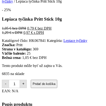
tyčinky
/ Lepiaca tyčinka Pritt Stick 10g
- 25%
Lepiaca tyčinka Pritt Stick 10g
1,05
€
bez DPH
0,79
€
bez DPH
1,29
€
s DPH
0,97
€
s DPH
Katalógové číslo:
HK067841
Kategória:
Lepiace tyčinky
Značka:
Pritt
Strana v katalógu:
369
Väčšie balenie:
25
Bežná cena:
1,05 € bez DPH
Tento produkt môže byť už zajtra u Vás.
6835 na sklade
množstvo
-
+
Pridať do košíka
Lepiaca
tyčinka
EAN:
N/A
Pritt
Stick
10g
Popis produktu