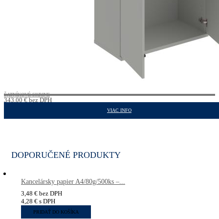
ŠATNÍKOVÉ SKRINE
343,00
€
bez DPH
421,89
€
s DPH
VIAC INFO
DOPORUČENÉ PRODUKTY
Kancelársky papier A4/80g/500ks –...
3,48
€
bez DPH
4,28
€
s DPH
PRIDAŤ DO KOŠÍKA