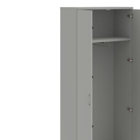
205,23
€
s DPH
VIAC INFO