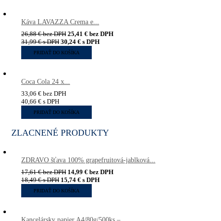
Káva LAVAZZA Crema e...
26,88
€
bez DPH
25,41
€
bez DPH
31,99
€
s DPH
30,24
€
s DPH
PRIDAŤ DO KOŠÍKA
Coca Cola 24 x...
33,06
€
bez DPH
40,66
€
s DPH
PRIDAŤ DO KOŠÍKA
ZLACNENÉ PRODUKTY
ZDRAVO šťava 100% grapefruitová-jablková...
17,61
€
bez DPH
14,99
€
bez DPH
18,49
€
s DPH
15,74
€
s DPH
PRIDAŤ DO KOŠÍKA
Kancelársky papier A4/80g/500ks –...