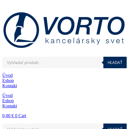
Preskočiť
na
obsah
Products
HĽADAŤ
search
Úvod
Eshop
Kontakt
Úvod
Eshop
Kontakt
0,00
€
0
Cart
Products