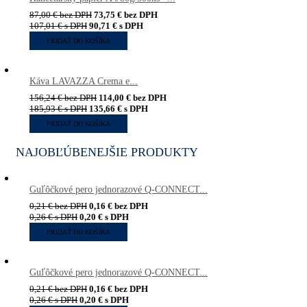
87,00
€
bez DPH
73,75
€
bez DPH
107,01
€
s DPH
90,71
€
s DPH
PRIDAŤ DO KOŠÍKA
Káva LAVAZZA Crema e...
156,24
€
bez DPH
114,00
€
bez DPH
185,93
€
s DPH
135,66
€
s DPH
PRIDAŤ DO KOŠÍKA
NAJOBĽÚBENEJŠIE PRODUKTY
Guľôčkové pero jednorazové Q-CONNECT...
0,21
€
bez DPH
0,16
€
bez DPH
0,26
€
s DPH
0,20
€
s DPH
PRIDAŤ DO KOŠÍKA
Guľôčkové pero jednorazové Q-CONNECT...
0,21
€
bez DPH
0,16
€
bez DPH
0,26
€
s DPH
0,20
€
s DPH