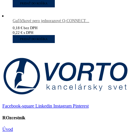
PRIDAŤ DO KOŠÍKA
Guľôčkové pero jednorazové Q-CONNECT...
0,18
€
bez DPH
0,22
€
s DPH
PRIDAŤ DO KOŠÍKA
Facebook-square
Linkedin
Instagram
Pinterest
ROzcestník
Úvod