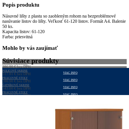
Popis produktu
listov
priesvitné
Násuvné lišty z plastu so zaobleným rohom na bezproblémové
nasúvanie listov do lišty. Veľkosť 61-120 listov. Formát A4. Balenie
50 ks.
Kapacita listov: 61-120
Farba: priesvitná
Mohlo by vás zaujímať
Súvisiace produkty
PRACOVNÉ STOLY
286,90
€
bez DPH
352,89
POLICOVÉ SKRINE
€
s DPH
VIAC INFO
517,81
€
bez DPH
636,91
PRACOVNÉ STOLY
€
s DPH
VIAC INFO
286,90
€
bez DPH
352,89
ŠATNÍKOVÉ SKRINE
€
s DPH
VIAC INFO
343,00
€
bez DPH
421,89
PRACOVNÉ STOLY
€
s DPH
VIAC INFO
286,90
€
bez DPH
352,89
€
s DPH
VIAC INFO