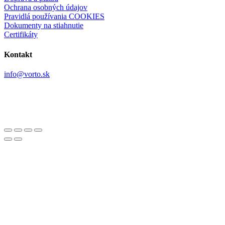
Ochrana osobných údajov
Pravidlá používania COOKIES
Dokumenty na stiahnutie
Certifikáty
Kontakt
info@vorto.sk