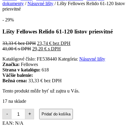
dokumenty
/
Násuvné lišty
/ Lišty Fellowes Relido 61-120 listov
priesvitné
- 29%
Lišty Fellowes Relido 61-120 listov priesvitné
33,33
€
bez DPH
23,74
€
bez DPH
41,00
€
s DPH
29,20
€
s DPH
Katalógové číslo:
FE538440
Kategória:
Násuvné lišty
Značka:
Fellowes
Strana v katalógu:
618
Väčšie balenie:
Bežná cena:
33,33 € bez DPH
Tento produkt môže byť už zajtra u Vás.
17 na sklade
množstvo
-
+
Pridať do košíka
Lišty
Fellowes
EAN:
N/A
Relido
61-
120