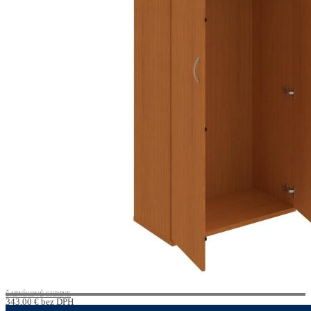
ŠATNÍKOVÉ SKRINE
343,00
€
bez DPH