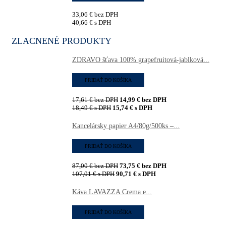
33,06
€
bez DPH
40,66
€
s DPH
ZLACNENÉ PRODUKTY
ZDRAVO šťava 100% grapefruitová-jablková...
PRIDAŤ DO KOŠÍKA
17,61
€
bez DPH
14,99
€
bez DPH
18,49
€
s DPH
15,74
€
s DPH
Kancelársky papier A4/80g/500ks –...
PRIDAŤ DO KOŠÍKA
87,00
€
bez DPH
73,75
€
bez DPH
107,01
€
s DPH
90,71
€
s DPH
Káva LAVAZZA Crema e...
PRIDAŤ DO KOŠÍKA