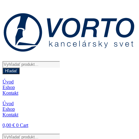
Preskočiť
na
obsah
Products
search
Hľadať
Úvod
Eshop
Kontakt
Úvod
Eshop
Kontakt
0,00
€
0
Cart
Products