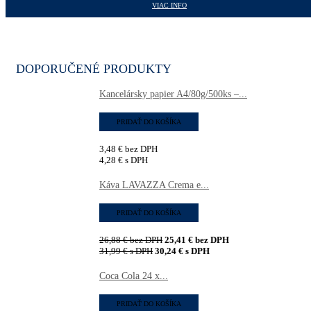
421,89
€
s DPH
VIAC INFO
DOPORUČENÉ PRODUKTY
Kancelársky papier A4/80g/500ks –...
PRIDAŤ DO KOŠÍKA
3,48
€
bez DPH
4,28
€
s DPH
Káva LAVAZZA Crema e...
PRIDAŤ DO KOŠÍKA
26,88
€
bez DPH
25,41
€
bez DPH
31,99
€
s DPH
30,24
€
s DPH
Coca Cola 24 x...
PRIDAŤ DO KOŠÍKA