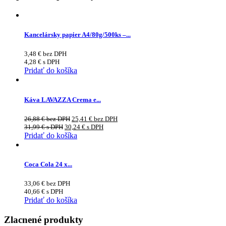
Kancelársky papier A4/80g/500ks –...
3,48
€
bez DPH
4,28
€
s DPH
Pridať do košíka
Káva LAVAZZA Crema e...
26,88
€
bez DPH
25,41
€
bez DPH
31,99
€
s DPH
30,24
€
s DPH
Pridať do košíka
Coca Cola 24 x...
33,06
€
bez DPH
40,66
€
s DPH
Pridať do košíka
Zlacnené produkty