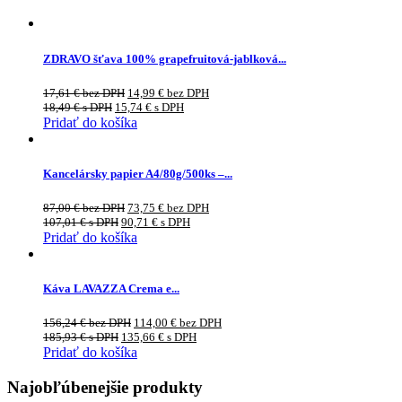
ZDRAVO šťava 100% grapefruitová-jablková...
17,61
€
bez DPH
14,99
€
bez DPH
18,49
€
s DPH
15,74
€
s DPH
Pridať do košíka
Kancelársky papier A4/80g/500ks –...
87,00
€
bez DPH
73,75
€
bez DPH
107,01
€
s DPH
90,71
€
s DPH
Pridať do košíka
Káva LAVAZZA Crema e...
156,24
€
bez DPH
114,00
€
bez DPH
185,93
€
s DPH
135,66
€
s DPH
Pridať do košíka
Najobľúbenejšie produkty