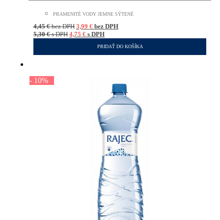
PRAMENITÉ VODY JEMNE SÝTENÉ
4,45
€
bez DPH
3,99
€
bez DPH
5,30
€
s DPH
4,75
€
s DPH
PRIDAŤ DO KOŠÍKA
- 10%