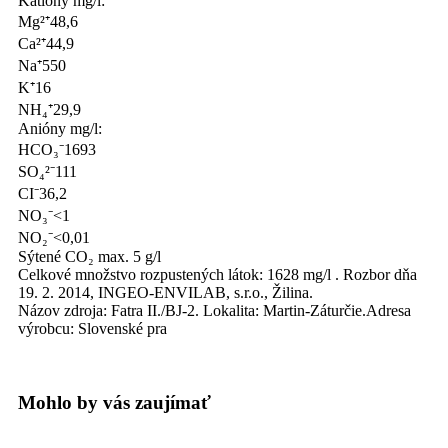
Katióny mg/l:
Mg²⁺48,6
Ca²⁺44,9
Na⁺550
K⁺16
NH₄⁺29,9
Anióny mg/l:
HCO₃⁻1693
SO₄²⁻111
CI⁻36,2
NO₃⁻<1
NO₂⁻<0,01
Sýtené CO₂ max. 5 g/l
Celkové množstvo rozpustených látok: 1628 mg/l . Rozbor dňa
19. 2. 2014, INGEO-ENVILAB, s.r.o., Žilina.
Názov zdroja: Fatra II./BJ-2. Lokalita: Martin-Záturčie.Adresa
výrobcu: Slovenské pra
Mohlo by vás zaujímať