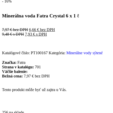
- 16%
Minerálna voda Fatra Crystal 6 x 1 ℓ
7,97
€
bez DPH
6,66
€
bez DPH
9,48
€
s DPH
7,93
€
s DPH
Katalógové číslo:
PT100167
Kategória:
Minerálne vody sýtené
Značka:
Fatra
Strana v katalógu:
701
Väčšie balenie:
Bežná cena:
7,97 € bez DPH
Tento produkt môže byť už zajtra u Vás.
256 na sklade