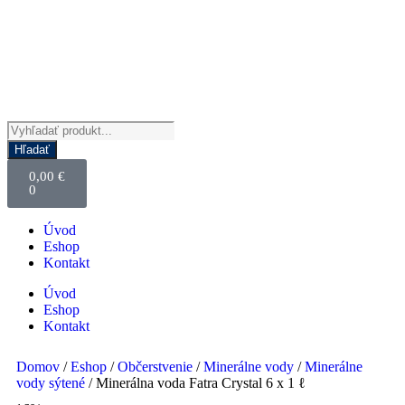
Hľadať
0,00
€
0
Úvod
Eshop
Kontakt
Úvod
Eshop
Kontakt
Domov
/
Eshop
/
Občerstvenie
/
Minerálne vody
/
Minerálne
vody sýtené
/ Minerálna voda Fatra Crystal 6 x 1 ℓ