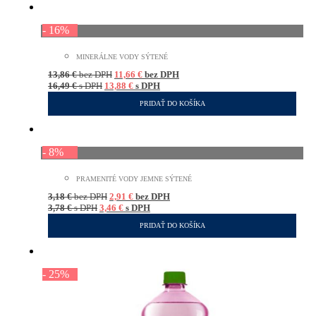
- 16%
MINERÁLNE VODY SÝTENÉ
13,86
€
bez DPH
11,66
€
bez DPH
16,49
€
s DPH
13,88
€
s DPH
PRIDAŤ DO KOŠÍKA
- 8%
PRAMENITÉ VODY JEMNE SÝTENÉ
3,18
€
bez DPH
2,91
€
bez DPH
3,78
€
s DPH
3,46
€
s DPH
PRIDAŤ DO KOŠÍKA
- 25%