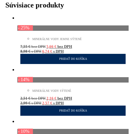
Súvisiace produkty
- 25%
MINERÁLNE VODY JEMNE SÝTENÉ
7,55
€
bez DPH
5,66
€
bez DPH
8,98
€
s DPH
6,74
€
s DPH
PRIDAŤ DO KOŠÍKA
- 14%
MINERÁLNE VODY SÝTENÉ
2,51
€
bez DPH
2,16
€
bez DPH
2,99
€
s DPH
2,57
€
s DPH
PRIDAŤ DO KOŠÍKA
- 10%