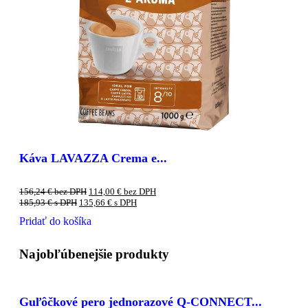
Káva LAVAZZA Crema e...
156,24
€
bez DPH
114,00
€
bez DPH
185,93
€
s DPH
135,66
€
s DPH
Pridať do košíka
Najobľúbenejšie produkty
Guľôčkové pero jednorazové Q-CONNECT...