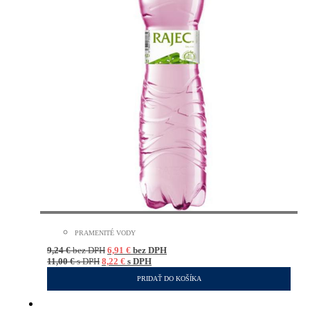
PRAMENITÉ VODY
9,24
€
bez DPH
6,91
€
bez DPH
11,00
€
s DPH
8,22
€
s DPH
PRIDAŤ DO KOŠÍKA