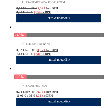
PRAMENITÉ VODY JEMNE SÝTENÉ
7,55
€
bez DPH
5,66
€
bez DPH
8,98
€
s DPH
6,74
€
s DPH
PRIDAŤ DO KOŠÍKA
- 40%
ENERGETICKÉ NÁPOJE
0,92
€
bez DPH
0,55
€
bez DPH
1,13
€
s DPH
0,68
€
s DPH
PRIDAŤ DO KOŠÍKA
- 25%
PRAMENITÉ VODY
9,24
€
bez DPH
6,91
€
bez DPH
11,00
€
s DPH
8,22
€
s DPH
PRIDAŤ DO KOŠÍKA