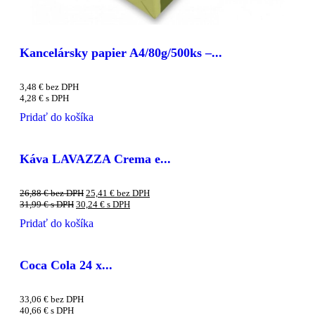
Kancelársky papier A4/80g/500ks –...
3,48
€
bez DPH
4,28
€
s DPH
Pridať do košíka
Káva LAVAZZA Crema e...
26,88
€
bez DPH
25,41
€
bez DPH
31,99
€
s DPH
30,24
€
s DPH
Pridať do košíka
Coca Cola 24 x...
33,06
€
bez DPH
40,66
€
s DPH