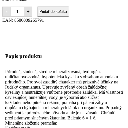
-
+
Pridať do košíka
EAN:
8586009265791
Popis produktu
Prírodná, studená, stredne mineralizovaná, hydrogén-
uhličitanovo-sodná, hypotonická kyselka s obsahom amoniaku
prírodného. Pre svoj zásaditý charakter má priaznivé účinky na
ľudský organizmus. Upravuje zvýšený obsah žalúdočnej
kyseliny a neutralizuje vnútorné prostredie žalúdka. Má vlastnosti
osviežujúcej minerálnej vody, je výborná ako súčasť
každodenného pitného režimu, pomáha pri pálení záhy a
dopĺňaní chýbajúcich minerálnych látok do organizmu. Prípadný
sediment je prirodzeného pôvodu a nie je na závadu. Chrániť
pred priamym slnečným žiarením. Balenie 6 × 1 ℓ.
Minerálne zloženie prameňa: