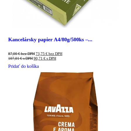
Kancelársky papier A4/80g/500ks –...
87,00
€
bez DPH
73,75
€
bez DPH
107,01
€
s DPH
90,71
€
s DPH
Pridať do košíka