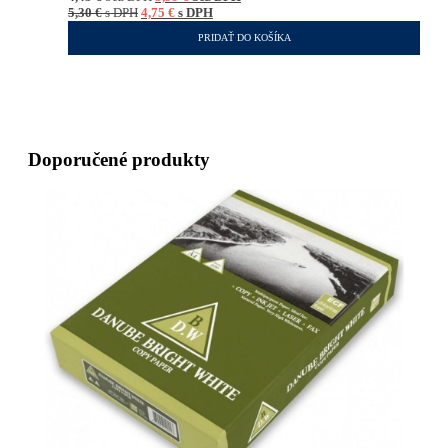
5,30
€
s DPH
4,75
€
s DPH
PRIDAŤ DO KOŠÍKA
Doporučené produkty