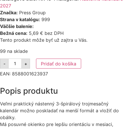
2027
Značka:
Press Group
Strana v katalógu:
999
Väčšie balenie:
Bežná cena:
5,69 € bez DPH
Tento produkt môže byť už zajtra u Vás.
99 na sklade
množstvo
-
+
Pridať do košíka
Nástenný
kalendár
EAN:
8588001623937
3-
mesačný
špirálový
-
Popis produktu
Krajina
2027
Veľmi praktický nástenný 3-špirálový trojmesačný
kalendár možno poskladať na menší formát a vložiť do
obálky.
Má posuvné okienko pre lepšiu orientáciu v mesiaci,