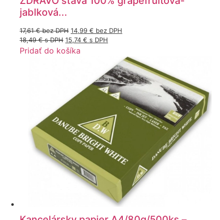
ZDRAVO šťava 100% grapefruitová-
jablková...
17,61
€
bez DPH
14,99
€
bez DPH
18,49
€
s DPH
15,74
€
s DPH
Pridať do košíka
Kancelársky papier A4/80g/500ks –...