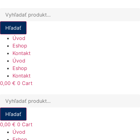
Products
search
Hľadať
Úvod
Eshop
Kontakt
Úvod
Eshop
Kontakt
0,00
€
0
Cart
Products
search
Hľadať
0,00
€
0
Cart
Úvod
Eshop