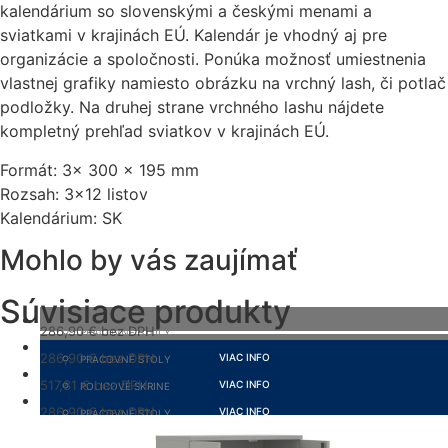
kalendárium so slovenskými a českými menami a
sviatkami v krajinách EÚ. Kalendár je vhodný aj pre
organizácie a spoločnosti. Ponúka možnosť umiestnenia
vlastnej grafiky namiesto obrázku na vrchný lash, či potlač
podložky. Na druhej strane vrchného lashu nájdete
kompletný prehľad sviatkov v krajinách EÚ.
Formát: 3x 300 x 195 mm
Rozsah: 3×12 listov
Kalendárium: SK
Mohlo by vás zaujímať
Súvisiace produkty
286,90
€
bez DPH
PRACOVNÉ STOLY
352,89
€
s DPH
286,90
€
bez DPH
VIAC INFO
PRACOVNÉ STOLY
352,89
€
s DPH
517,81
€
bez DPH
VIAC INFO
POLICOVÉ SKRINE
636,91
€
s DPH
286,90
€
bez DPH
VIAC INFO
PRACOVNÉ STOLY
352,89
€
s DPH
VIAC INFO