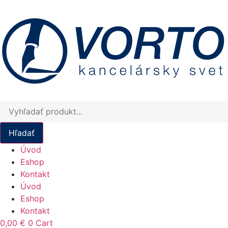
Preskočiť
na
obsah
Products
search
Hľadať
Úvod
Eshop
Kontakt
Úvod
Eshop
Kontakt
0,00
€
0
Cart