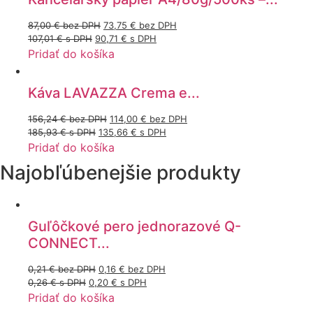
87,00
€
bez DPH
73,75
€
bez DPH
107,01
€
s DPH
90,71
€
s DPH
Pridať do košíka
Káva LAVAZZA Crema e...
156,24
€
bez DPH
114,00
€
bez DPH
185,93
€
s DPH
135,66
€
s DPH
Pridať do košíka
Najobľúbenejšie produkty
Guľôčkové pero jednorazové Q-
CONNECT...
0,21
€
bez DPH
0,16
€
bez DPH
0,26
€
s DPH
0,20
€
s DPH
Pridať do košíka