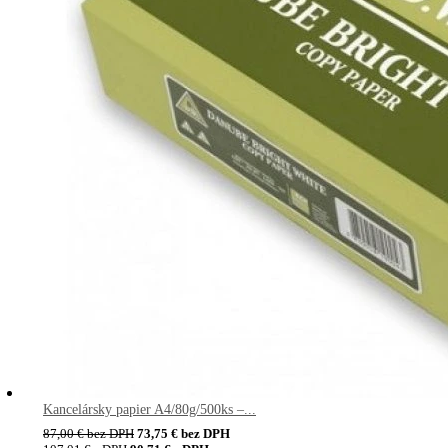
Kancelársky papier A4/80g/500ks –...
87,00
€
bez DPH
73,75
€
bez DPH