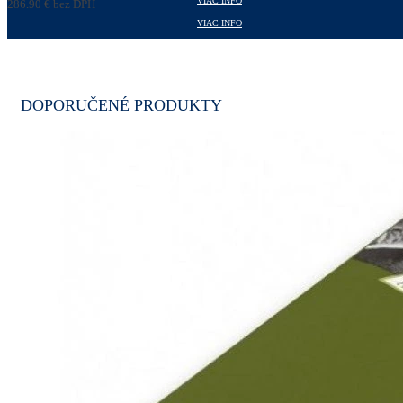
VIAC INFO
286,90
€
bez DPH
352,89
€
s DPH
VIAC INFO
DOPORUČENÉ PRODUKTY