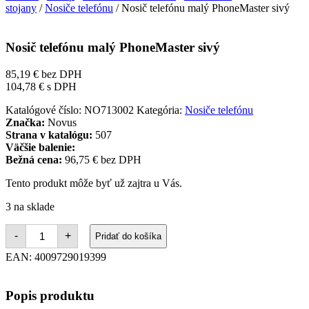
stojany
/
Nosiče telefónu
/ Nosič telefónu malý PhoneMaster sivý
Nosič telefónu malý PhoneMaster sivý
85,19
€
bez DPH
104,78
€
s DPH
Katalógové číslo:
NO713002
Kategória:
Nosiče telefónu
Značka:
Novus
Strana v katalógu:
507
Väčšie balenie:
Bežná cena:
96,75 € bez DPH
Tento produkt môže byť už zajtra u Vás.
3 na sklade
množstvo
-
+
Pridať do košíka
Nosič
telefónu
EAN:
4009729019399
malý
PhoneMaster
sivý
Popis produktu