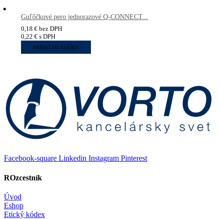
Guľôčkové pero jednorazové Q-CONNECT...
0,18
€
bez DPH
0,22
€
s DPH
PRIDAŤ DO KOŠÍKA
Facebook-square
Linkedin
Instagram
Pinterest
ROzcestník
Úvod
Eshop
Etický kódex