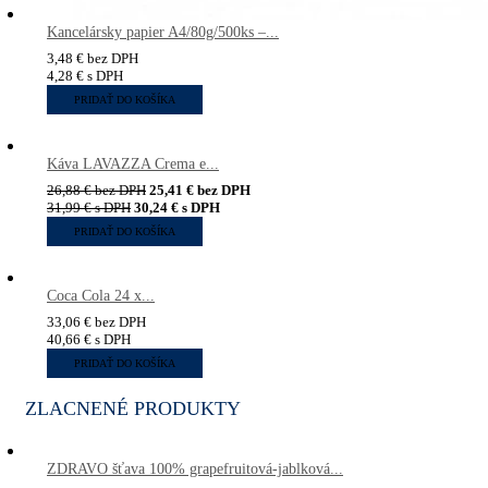
Kancelársky papier A4/80g/500ks –...
3,48
€
bez DPH
4,28
€
s DPH
PRIDAŤ DO KOŠÍKA
Káva LAVAZZA Crema e...
26,88
€
bez DPH
25,41
€
bez DPH
31,99
€
s DPH
30,24
€
s DPH
PRIDAŤ DO KOŠÍKA
Coca Cola 24 x...
33,06
€
bez DPH
40,66
€
s DPH
PRIDAŤ DO KOŠÍKA
ZLACNENÉ PRODUKTY
ZDRAVO šťava 100% grapefruitová-jablková...