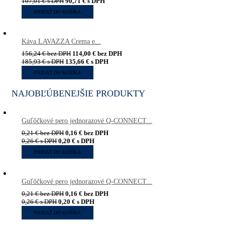
107,01
€
s DPH
90,71
€
s DPH
PRIDAŤ DO KOŠÍKA
Káva LAVAZZA Crema e...
156,24
€
bez DPH
114,00
€
bez DPH
185,93
€
s DPH
135,66
€
s DPH
PRIDAŤ DO KOŠÍKA
NAJOBĽÚBENEJŠIE PRODUKTY
Guľôčkové pero jednorazové Q-CONNECT...
0,21
€
bez DPH
0,16
€
bez DPH
0,26
€
s DPH
0,20
€
s DPH
PRIDAŤ DO KOŠÍKA
Guľôčkové pero jednorazové Q-CONNECT...
0,21
€
bez DPH
0,16
€
bez DPH
0,26
€
s DPH
0,20
€
s DPH
PRIDAŤ DO KOŠÍKA