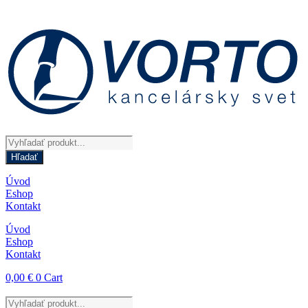
Preskočiť
na
obsah
Products
search
Hľadať
Úvod
Eshop
Kontakt
Úvod
Eshop
Kontakt
0,00
€
0
Cart
Products