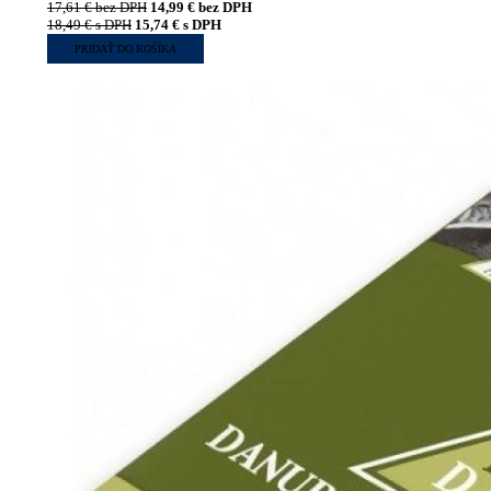
17,61
€
bez DPH
14,99
€
bez DPH
18,49
€
s DPH
15,74
€
s DPH
PRIDAŤ DO KOŠÍKA