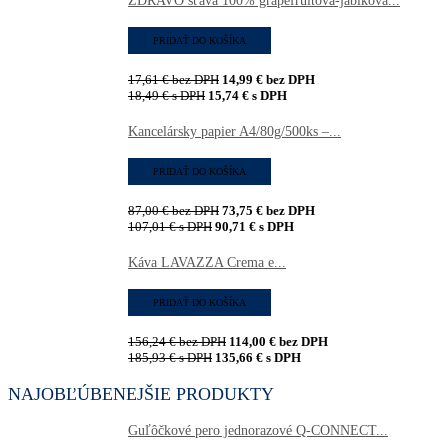
ZDRAVO šťava 100% grapefruitová-jablková...
PRIDAŤ DO KOŠÍKA
17,61
€
bez DPH
14,99
€
bez DPH
18,49
€
s DPH
15,74
€
s DPH
Kancelársky papier A4/80g/500ks –...
PRIDAŤ DO KOŠÍKA
87,00
€
bez DPH
73,75
€
bez DPH
107,01
€
s DPH
90,71
€
s DPH
Káva LAVAZZA Crema e...
PRIDAŤ DO KOŠÍKA
156,24
€
bez DPH
114,00
€
bez DPH
185,93
€
s DPH
135,66
€
s DPH
NAJOBĽÚBENEJŠIE PRODUKTY
Guľôčkové pero jednorazové Q-CONNECT...