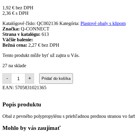
1,92
€
bez DPH
2,36
€
s DPH
Katalógové číslo:
QC002136
Kategória:
Plastové obaly s klipom
Značka:
Q-CONNECT
Strana v katalógu:
613
Väčšie balenie:
Bežná cena:
2,27 € bez DPH
Tento produkt môže byť už zajtra u Vás.
27 na sklade
množstvo
-
+
Pridať do košíka
Obal
s
EAN:
5705831021365
klipom
plastovým
Q-
Popis produktu
CONNECT
zelený
Obal z pevného polypropylénu s priehľadnou prednou stranou vo farbe
Mohlo by vás zaujímať