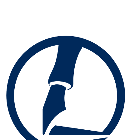
Preskočiť
na
obsah