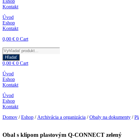
Eshop
Kontakt
Úvod
Eshop
Kontakt
0,00
€
0
Cart
Products
search
Hľadať
0,00
€
0
Cart
Úvod
Eshop
Kontakt
Úvod
Eshop
Kontakt
Domov
/
Eshop
/
Archivácia a organizácia
/
Obaly na dokumenty
/
Pl
Obal s klipom plastovým Q-CONNECT zelený