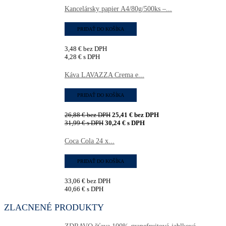
Kancelársky papier A4/80g/500ks –...
PRIDAŤ DO KOŠÍKA
3,48
€
bez DPH
4,28
€
s DPH
Káva LAVAZZA Crema e...
PRIDAŤ DO KOŠÍKA
26,88
€
bez DPH
25,41
€
bez DPH
31,99
€
s DPH
30,24
€
s DPH
Coca Cola 24 x...
PRIDAŤ DO KOŠÍKA
33,06
€
bez DPH
40,66
€
s DPH
ZLACNENÉ PRODUKTY