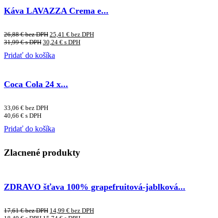
Káva LAVAZZA Crema e...
26,88
€
bez DPH
25,41
€
bez DPH
31,99
€
s DPH
30,24
€
s DPH
Pridať do košíka
Coca Cola 24 x...
33,06
€
bez DPH
40,66
€
s DPH
Pridať do košíka
Zlacnené produkty
ZDRAVO šťava 100% grapefruitová-jablková...
17,61
€
bez DPH
14,99
€
bez DPH