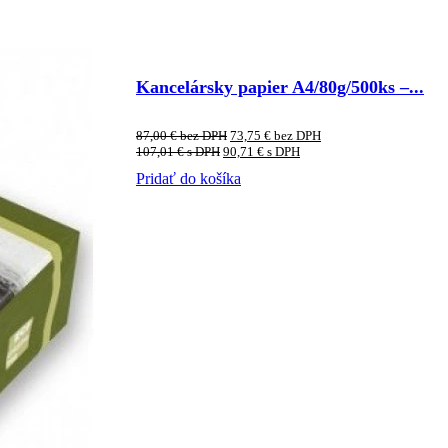
Kancelársky papier A4/80g/500ks –...
87,00
€
bez DPH
73,75
€
bez DPH
107,01
€
s DPH
90,71
€
s DPH
Pridať do košíka