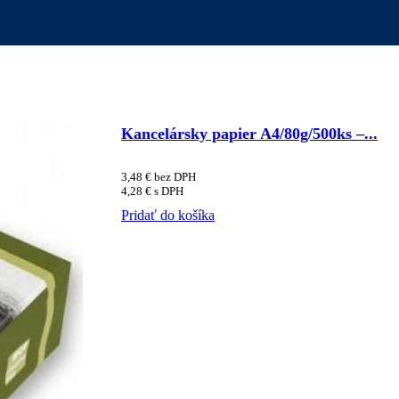
Kancelársky papier A4/80g/500ks –...
3,48
€
bez DPH
4,28
€
s DPH
Pridať do košíka