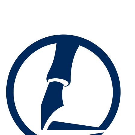
Preskočiť
na
obsah