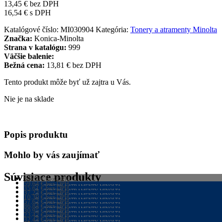
13,45
€
bez DPH
16,54
€
s DPH
Katalógové číslo:
MI030904
Kategória:
Tonery a atramenty Minolta
Značka:
Konica-Minolta
Strana v katalógu:
999
Väčšie balenie:
Bežná cena:
13,81 € bez DPH
Tento produkt môže byť už zajtra u Vás.
Nie je na sklade
Popis produktu
Mohlo by vás zaujímať
Súvisiace produkty
59,64
€
bez DPH
TONERY A ATRAMENTY MINOLTA
59,64
€
bez DPH
73,36
€
TONERY A ATRAMENTY MINOLTA
s DPH
35,61
€
bez DPH
73,36
€
TONERY A ATRAMENTY MINOLTA
s DPH
37,23
€
bez DPH
43,80
€
TONERY A ATRAMENTY MINOLTA
s DPH
10,30
€
bez DPH
45,79
€
TONERY A ATRAMENTY MINOLTA
s DPH
57,62
€
bez DPH
12,67
€
TONERY A ATRAMENTY MINOLTA
s DPH
86,84
€
bez DPH
70,87
€
TONERY A ATRAMENTY MINOLTA
s DPH
30,95
€
bez DPH
106,81
TONERY A ATRAMENTY MINOLTA
€
s DPH
23,42
€
bez DPH
38,07
€
TONERY A ATRAMENTY MINOLTA
s DPH
32,43
€
bez DPH
TONERY A ATRAMENTY MINOLTA