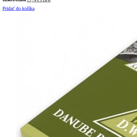
18,49
€
s DPH
15,74
€
s DPH
Pridať do košíka