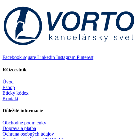
Facebook-square
Linkedin
Instagram
Pinterest
ROzcestník
Úvod
Eshop
Etický kódex
Kontakt
Dôležité informácie
Obchodné podmienky
Doprava a platba
Ochrana osobných údajov