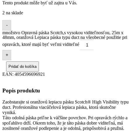
Tento produkt môže byť už zajtra u Vás.
2 na sklade
-
množstvo Opravná páska Scotch,s vysokou viditeľnosťou, 25m x
48mm, oranžová Lepiaca páska typu duct na všeobecné použitie pri
opravách, ktoré majú byť veľmi viditeľné
+
Pridať do košíka
EAN:
4054596696921
Popis produktu
Zaobstarajte si oranžovú lepiacu pásku Scotch® High Visibility typu
duct. Profesionálna viacúčelová lepiaca páska, ktorá skutočne
vyniká.
Táto odolná páska priľne k väčšine povrchov. Pri opravách rýchlo a
spoľahlivo drží. Okrem toho, že je táto páska dobre viditeľná, má
zosilnené oranžové podlepenie a je odolná, prispôsobivá a pružná.