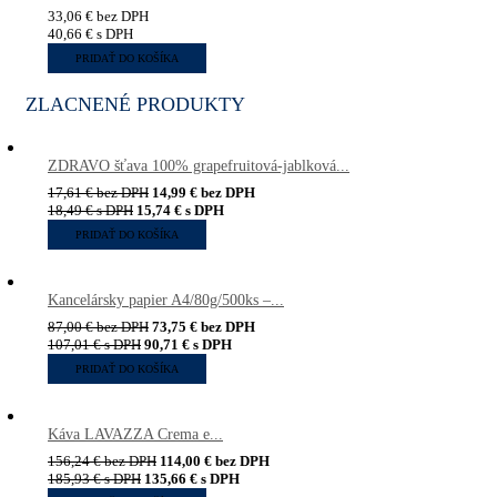
33,06
€
bez DPH
40,66
€
s DPH
PRIDAŤ DO KOŠÍKA
ZLACNENÉ PRODUKTY
ZDRAVO šťava 100% grapefruitová-jablková...
17,61
€
bez DPH
14,99
€
bez DPH
18,49
€
s DPH
15,74
€
s DPH
PRIDAŤ DO KOŠÍKA
Kancelársky papier A4/80g/500ks –...
87,00
€
bez DPH
73,75
€
bez DPH
107,01
€
s DPH
90,71
€
s DPH
PRIDAŤ DO KOŠÍKA
Káva LAVAZZA Crema e...
156,24
€
bez DPH
114,00
€
bez DPH
185,93
€
s DPH
135,66
€
s DPH