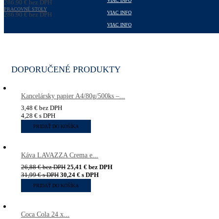
VIAC INFO
286,90
€
bez DPH
352,89
PRACOVNÉ STOLY
€
s DPH
VIAC INFO
286,90
€
bez DPH
352,89
€
s DPH
VIAC INFO
DOPORUČENÉ PRODUKTY
Kancelársky papier A4/80g/500ks –...
3,48
€
bez DPH
4,28
€
s DPH
PRIDAŤ DO KOŠÍKA
Káva LAVAZZA Crema e...
26,88
€
bez DPH
25,41
€
bez DPH
31,99
€
s DPH
30,24
€
s DPH
PRIDAŤ DO KOŠÍKA
Coca Cola 24 x...