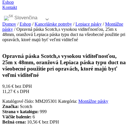
Eshop
Kontakt
Slovenčina
Domov
/
Eshop
/
Kancelárske potreby
/
Lepiace pásky
/
Montážne
pásky
/ Opravná páska Scotch,s vysokou viditeľnosťou, 25m x
48mm, oranžová Lepiaca páska typu duct na všeobecné použitie pri
opravách, ktoré majú byť veľmi viditeľné
Opravná páska Scotch,s vysokou viditeľnosťou,
25m x 48mm, oranžová Lepiaca páska typu duct na
všeobecné použitie pri opravách, ktoré majú byť
veľmi viditeľné
9,16
€
bez DPH
11,27
€
s DPH
Katalógové číslo:
MM205301
Kategória:
Montážne pásky
Značka:
Scotch
Strana v katalógu:
999
Väčšie balenie:
6
Bežná cena:
10,56 € bez DPH