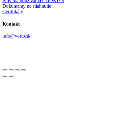
Pravidlá používania COOKIES
Dokumenty na stiahnutie
Certifikáty
Kontakt
info@vorto.sk