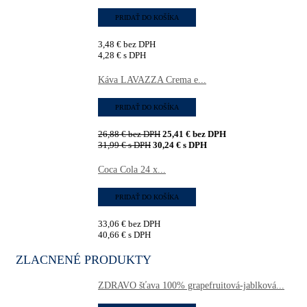
PRIDAŤ DO KOŠÍKA
3,48
€
bez DPH
4,28
€
s DPH
Káva LAVAZZA Crema e...
PRIDAŤ DO KOŠÍKA
26,88
€
bez DPH
25,41
€
bez DPH
31,99
€
s DPH
30,24
€
s DPH
Coca Cola 24 x...
PRIDAŤ DO KOŠÍKA
33,06
€
bez DPH
40,66
€
s DPH
ZLACNENÉ PRODUKTY
ZDRAVO šťava 100% grapefruitová-jablková...