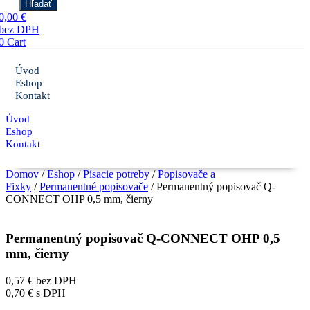
Hľadať
0,00
€
0
Cart
Úvod
Eshop
Kontakt
Úvod
Eshop
Kontakt
Domov
/
Eshop
/
Písacie potreby
/
Popisovače a
Fixky
/
Permanentné popisovače
/ Permanentný popisovač Q-
CONNECT OHP 0,5 mm, čierny
Permanentný popisovač Q-CONNECT OHP 0,5
mm, čierny
0,57
€
bez DPH
0,70
€
s DPH