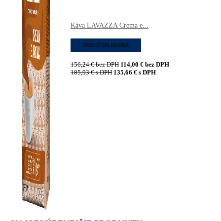
Káva LAVAZZA Crema e...
PRIDAŤ DO KOŠÍKA
156,24
€
bez DPH
114,00
€
bez DPH
185,93
€
s DPH
135,66
€
s DPH