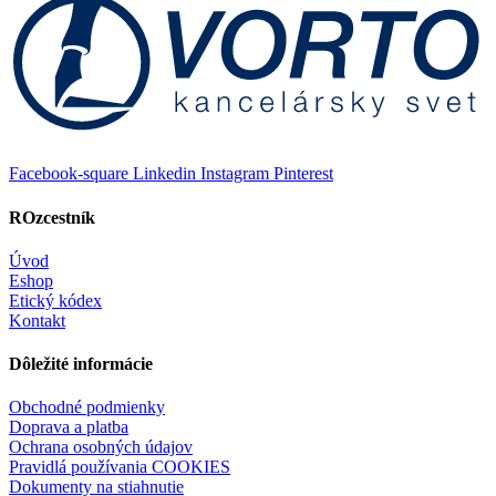
Facebook-square
Linkedin
Instagram
Pinterest
ROzcestník
Úvod
Eshop
Etický kódex
Kontakt
Dôležité informácie
Obchodné podmienky
Doprava a platba
Ochrana osobných údajov
Pravidlá používania COOKIES
Dokumenty na stiahnutie