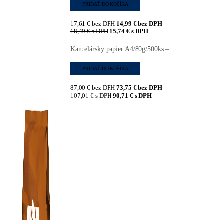
PRIDAŤ DO KOŠÍKA
17,61
€
bez DPH
14,99
€
bez DPH
18,49
€
s DPH
15,74
€
s DPH
Kancelársky papier A4/80g/500ks –...
PRIDAŤ DO KOŠÍKA
87,00
€
bez DPH
73,75
€
bez DPH
107,01
€
s DPH
90,71
€
s DPH