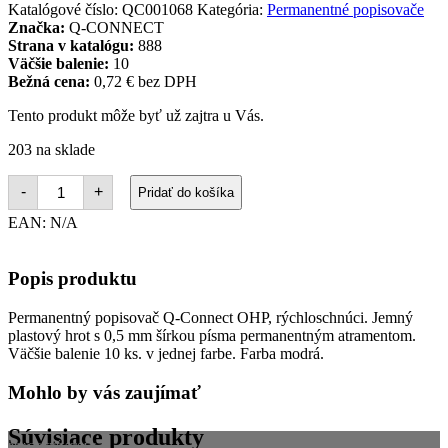
Katalógové číslo:
QC001068
Kategória:
Permanentné popisovače
Značka:
Q-CONNECT
Strana v katalógu:
888
Väčšie balenie:
10
Bežná cena:
0,72 € bez DPH
Tento produkt môže byť už zajtra u Vás.
203 na sklade
množstvo
-
+
Pridať do košíka
Permanentný
popisovač
EAN:
N/A
Q-
CONNECT
OHP
Popis produktu
0,5
mm,
čierny
Permanentný popisovač Q-Connect OHP, rýchloschnúci. Jemný
plastový hrot s 0,5 mm šírkou písma permanentným atramentom.
Väčšie balenie 10 ks. v jednej farbe. Farba modrá.
Mohlo by vás zaujímať
Súvisiace produkty
PRACOVNÉ STOLY