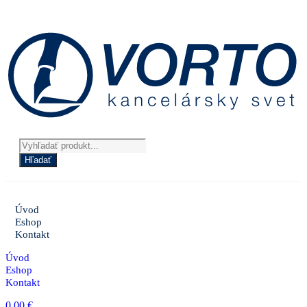
Preskočiť
na
obsah
Products
search
Hľadať
Úvod
Eshop
Kontakt
Úvod
Eshop
Kontakt
0,00
€