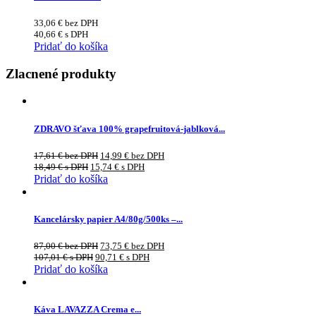
33,06
€
bez DPH
40,66
€
s DPH
Pridať do košíka
Zlacnené produkty
ZDRAVO šťava 100% grapefruitová-jablková...
17,61
€
bez DPH
14,99
€
bez DPH
18,49
€
s DPH
15,74
€
s DPH
Pridať do košíka
Kancelársky papier A4/80g/500ks –...
87,00
€
bez DPH
73,75
€
bez DPH
107,01
€
s DPH
90,71
€
s DPH
Pridať do košíka
Káva LAVAZZA Crema e...