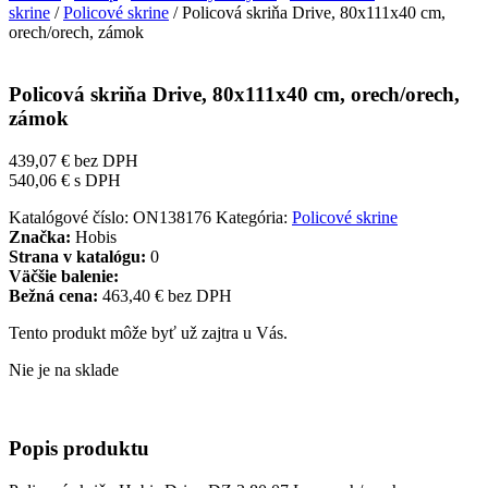
skrine
/
Policové skrine
/ Policová skriňa Drive, 80x111x40 cm,
orech/orech, zámok
Policová skriňa Drive, 80x111x40 cm, orech/orech,
zámok
439,07
€
bez DPH
540,06
€
s DPH
Katalógové číslo:
ON138176
Kategória:
Policové skrine
Značka:
Hobis
Strana v katalógu:
0
Väčšie balenie:
Bežná cena:
463,40 € bez DPH
Tento produkt môže byť už zajtra u Vás.
Nie je na sklade
Popis produktu