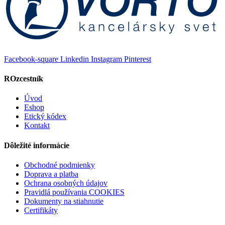
Facebook-square
Linkedin
Instagram
Pinterest
ROzcestník
Úvod
Eshop
Etický kódex
Kontakt
Dôležité informácie
Obchodné podmienky
Doprava a platba
Ochrana osobných údajov
Pravidlá používania COOKIES
Dokumenty na stiahnutie
Certifikáty