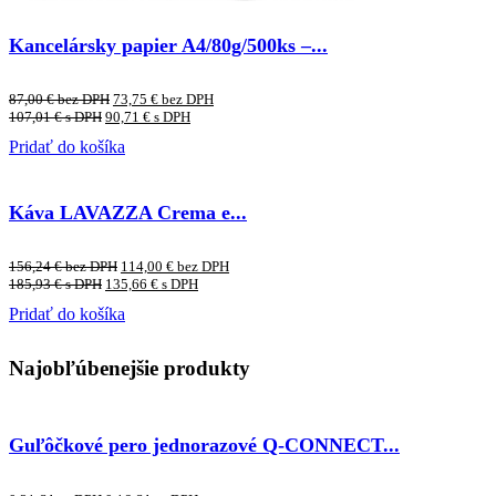
Kancelársky papier A4/80g/500ks –...
87,00
€
bez DPH
73,75
€
bez DPH
107,01
€
s DPH
90,71
€
s DPH
Pridať do košíka
Káva LAVAZZA Crema e...
156,24
€
bez DPH
114,00
€
bez DPH
185,93
€
s DPH
135,66
€
s DPH
Pridať do košíka
Najobľúbenejšie produkty
Guľôčkové pero jednorazové Q-CONNECT...