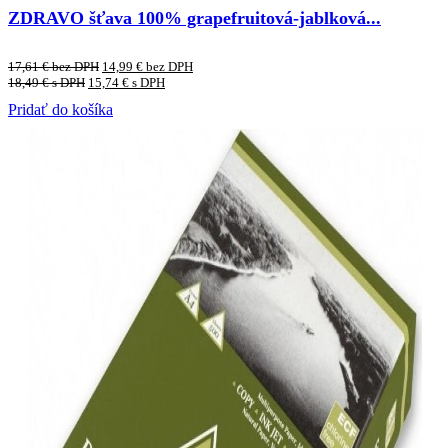
ZDRAVO šťava 100% grapefruitová-jablková...
17,61
€
bez DPH
14,99
€
bez DPH
18,49
€
s DPH
15,74
€
s DPH
Pridať do košíka