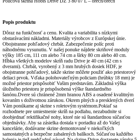
Policová skriňa Hobis Drive DZ 3 80 07 L – orech/orech
Popis produktu
Dôraz na funkčnosť a cenu. Kvalita a variabilita s nízkymi
obstarávacími nákladmi. Materiály výrobcov z Európskej únie.
Obojstranne pohľadový chrbát. Zabezpečenie políc proti
náhodnému vysunutiu. V našej ponuke nájdete skriňové moduly
výšky 185 cm, 111 cm alebo 74 cm a šírky 80 cm alebo 40 cm.
Hĺbka všetkých modelov skríň radu Drive je 40 cm (42 cm s
dverami). Chrbát, vyrobený z 3 mm hrubých dosiek HDF, je
obojstranne pohľadový, takže skrine môžete použiť ako priestorový
deliaci prvok. Vďaka polohovateľným policiam (hrúbky 18 mm) je
možné priestor prispôsobiť Vašim predstavám. Základná výška
úložného priestoru je prispôsobená výške štandardného
šanónu.Dvere sú chránené 2mm hranou ABS a osadené kvalitným
kovaním s doživotnou zárukou. Okrem plných a presklených dverí
Vám ponúkame aj skrine s roletovým systémom.Pokiaľ sa
rozhodnete pre umiestnenie skríň na podlahu, nezabudnite si
doobjednať rektifikačné nohy, ktoré nie sú štandardnou súčasťou
objednávky. Aby sa zásielka dostala v poriadku až do Vašej
kancelárie, dodávame skrine demontované v niekoľkých
samostatných a bezpečne zabalených balíkoch. Súčasťou každého
balenia je tiež prehľadný návod. Na skrine Drive dostanete záruku 5