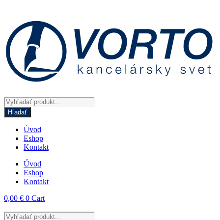
Preskočiť
na
obsah
Products
search
Hľadať
Úvod
Eshop
Kontakt
Úvod
Eshop
Kontakt
0,00
€
0
Cart
Products