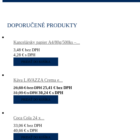
DOPORUČENÉ PRODUKTY
Kancelársky papier A4/80g/500ks –...
3,48
€
bez DPH
4,28
€
s DPH
PRIDAŤ DO KOŠÍKA
Káva LAVAZZA Crema e...
26,88
€
bez DPH
25,41
€
bez DPH
31,99
€
s DPH
30,24
€
s DPH
PRIDAŤ DO KOŠÍKA
Coca Cola 24 x...
33,06
€
bez DPH
40,66
€
s DPH
PRIDAŤ DO KOŠÍKA