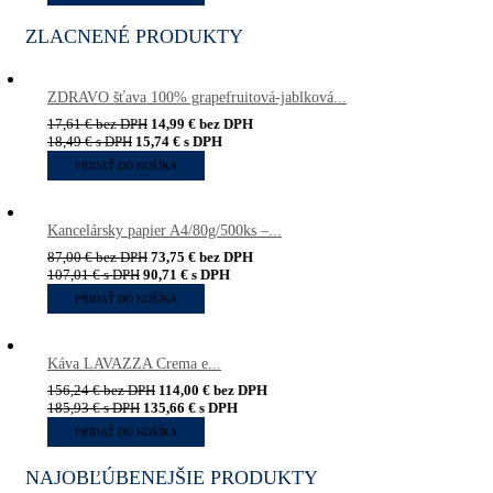
ZLACNENÉ PRODUKTY
ZDRAVO šťava 100% grapefruitová-jablková...
17,61
€
bez DPH
14,99
€
bez DPH
18,49
€
s DPH
15,74
€
s DPH
PRIDAŤ DO KOŠÍKA
Kancelársky papier A4/80g/500ks –...
87,00
€
bez DPH
73,75
€
bez DPH
107,01
€
s DPH
90,71
€
s DPH
PRIDAŤ DO KOŠÍKA
Káva LAVAZZA Crema e...
156,24
€
bez DPH
114,00
€
bez DPH
185,93
€
s DPH
135,66
€
s DPH
PRIDAŤ DO KOŠÍKA
NAJOBĽÚBENEJŠIE PRODUKTY