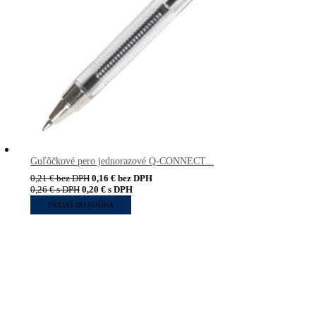
Guľôčkové pero jednorazové Q-CONNECT...
0,21
€
bez DPH
0,16
€
bez DPH
0,26
€
s DPH
0,20
€
s DPH
PRIDAŤ DO KOŠÍKA