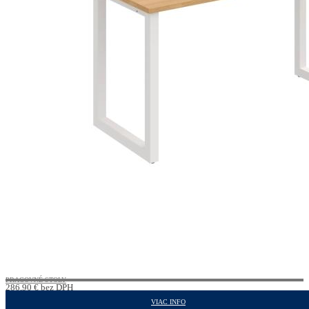
PRACOVNÉ STOLY
286,90
€
bez DPH
352,89
€
s DPH
VIAC INFO