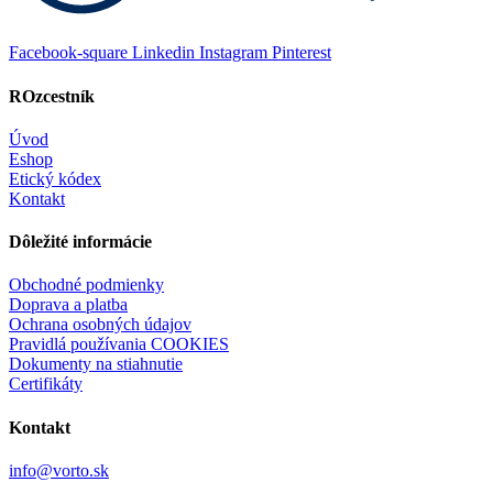
Facebook-square
Linkedin
Instagram
Pinterest
ROzcestník
Úvod
Eshop
Etický kódex
Kontakt
Dôležité informácie
Obchodné podmienky
Doprava a platba
Ochrana osobných údajov
Pravidlá používania COOKIES
Dokumenty na stiahnutie
Certifikáty
Kontakt
info@vorto.sk