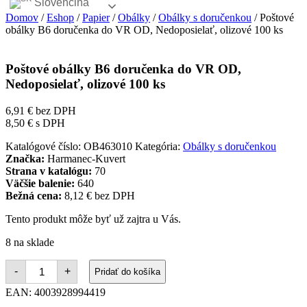
Slovenčina
Domov
/
Eshop
/
Papier
/
Obálky
/
Obálky s doručenkou
/ Poštové
obálky B6 doručenka do VR OD, Nedoposielať, olizové 100 ks
Poštové obálky B6 doručenka do VR OD,
Nedoposielať, olizové 100 ks
6,91
€
bez DPH
8,50
€
s DPH
Katalógové číslo:
OB463010
Kategória:
Obálky s doručenkou
Značka:
Harmanec-Kuvert
Strana v katalógu:
70
Väčšie balenie:
640
Bežná cena:
8,12 € bez DPH
Tento produkt môže byť už zajtra u Vás.
8 na sklade
množstvo
-
+
Pridať do košíka
Poštové
obálky
EAN:
4003928994419
B6