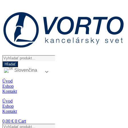
Preskočiť
na
obsah
Products
search
Hľadať
Slovenčina
Úvod
Eshop
Kontakt
Úvod
Eshop
Kontakt
0,00
€
0
Cart
Products