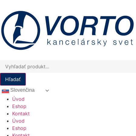
Preskočiť
na
obsah
Products
search
Hľadať
Slovenčina
Úvod
Eshop
Kontakt
Úvod
Eshop
Kontakt