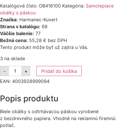
Katalógové číslo:
OB416100
Kategória:
Samolepiace
obálky s páskou
Značka:
Harmanec-Kuvert
Strana v katalógu:
68
Väčšie balenie:
77
Bežná cena:
55,28 € bez DPH
Tento produkt môže byť už zajtra u Vás.
3 na sklade
množstvo
-
+
Pridať do košíka
Poštové
obálky
EAN:
4003928999094
DL
s
páskou,
1000
Popis produktu
ks
Biele obálky s odtrhávacou páskou vyrobené
z bezdrevného papiera. Vhodné na reklamnú firemnú
potlač.