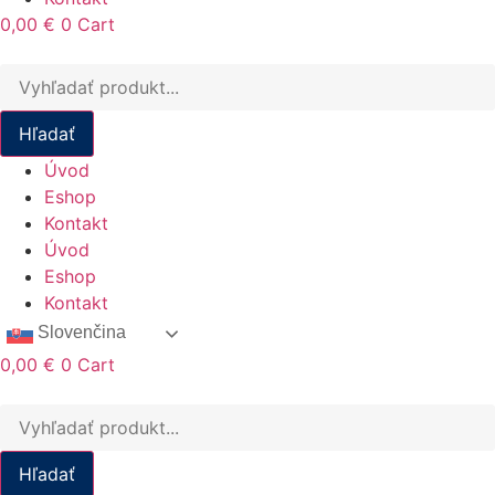
0,00
€
0
Cart
Products
search
Hľadať
Úvod
Eshop
Kontakt
Úvod
Eshop
Kontakt
Slovenčina
0,00
€
0
Cart
Products
search
Hľadať