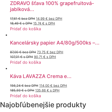
ZDRAVO šťava 100% grapefruitová-
jablková...
17,61
€
bez DPH
14,99
€
bez DPH
18,49
€
s DPH
15,74
€
s DPH
Pridať do košíka
Kancelársky papier A4/80g/500ks –...
87,00
€
bez DPH
73,75
€
bez DPH
107,01
€
s DPH
90,71
€
s DPH
Pridať do košíka
Káva LAVAZZA Crema e...
156,24
€
bez DPH
114,00
€
bez DPH
185,93
€
s DPH
135,66
€
s DPH
Pridať do košíka
Najobľúbenejšie produkty