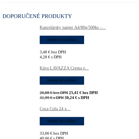
DOPORUČENÉ PRODUKTY
Kancelársky papier A4/80g/500ks –...
PRIDAŤ DO KOŠÍKA
3,48
€
bez DPH
4,28
€
s DPH
Káva LAVAZZA Crema e...
PRIDAŤ DO KOŠÍKA
26,88
€
bez DPH
25,41
€
bez DPH
31,99
€
s DPH
30,24
€
s DPH
Coca Cola 24 x...
PRIDAŤ DO KOŠÍKA
33,06
€
bez DPH
40,66
€
s DPH