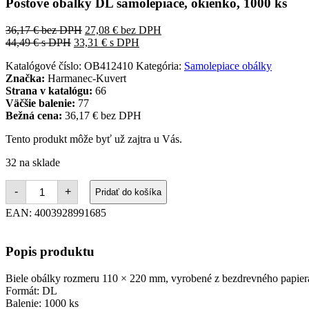
Poštové obálky DL samolepiace, okienko, 1000 ks
36,17
€
bez DPH
27,08
€
bez DPH
44,49
€
s DPH
33,31
€
s DPH
Katalógové číslo:
OB412410
Kategória:
Samolepiace obálky
Značka:
Harmanec-Kuvert
Strana v katalógu:
66
Väčšie balenie:
77
Bežná cena:
36,17 € bez DPH
Tento produkt môže byť už zajtra u Vás.
32 na sklade
množstvo
-
+
Pridať do košíka
Poštové
obálky
EAN:
4003928991685
DL
samolepiace,
okienko,
Popis produktu
1000
ks
Biele obálky rozmeru 110 × 220 mm, vyrobené z bezdrevného papiera,
Formát: DL
Balenie: 1000 ks