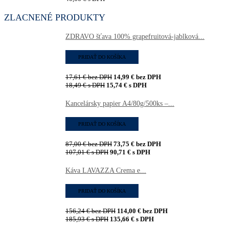
ZLACNENÉ PRODUKTY
ZDRAVO šťava 100% grapefruitová-jablková...
PRIDAŤ DO KOŠÍKA
17,61
€
bez DPH
14,99
€
bez DPH
18,49
€
s DPH
15,74
€
s DPH
Kancelársky papier A4/80g/500ks –...
PRIDAŤ DO KOŠÍKA
87,00
€
bez DPH
73,75
€
bez DPH
107,01
€
s DPH
90,71
€
s DPH
Káva LAVAZZA Crema e...
PRIDAŤ DO KOŠÍKA
156,24
€
bez DPH
114,00
€
bez DPH
185,93
€
s DPH
135,66
€
s DPH