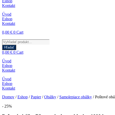
Eshop
Kontakt
Úvod
Eshop
Kontakt
0,00
€
0
Cart
Products
search
Hľadať
0,00
€
0
Cart
Úvod
Eshop
Kontakt
Úvod
Eshop
Kontakt
Domov
/
Eshop
/
Papier
/
Obálky
/
Samolepiace obálky
/ Poštové obá
- 25%