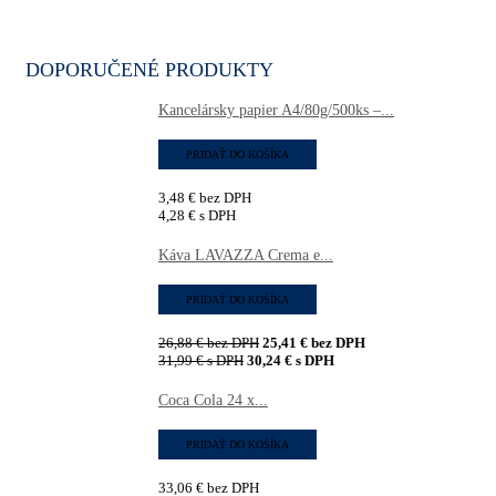
DOPORUČENÉ PRODUKTY
Kancelársky papier A4/80g/500ks –...
PRIDAŤ DO KOŠÍKA
3,48
€
bez DPH
4,28
€
s DPH
Káva LAVAZZA Crema e...
PRIDAŤ DO KOŠÍKA
26,88
€
bez DPH
25,41
€
bez DPH
31,99
€
s DPH
30,24
€
s DPH
Coca Cola 24 x...
PRIDAŤ DO KOŠÍKA
33,06
€
bez DPH