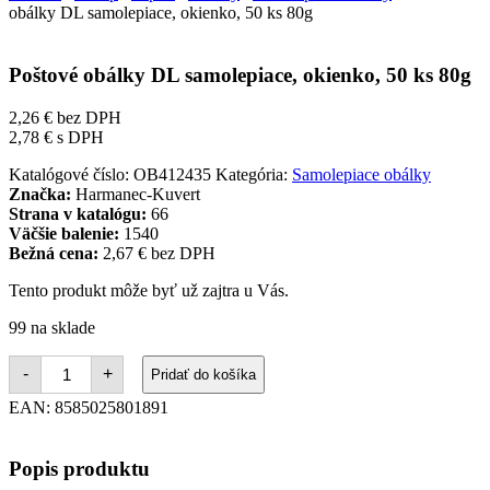
obálky DL samolepiace, okienko, 50 ks 80g
Poštové obálky DL samolepiace, okienko, 50 ks 80g
2,26
€
bez DPH
2,78
€
s DPH
Katalógové číslo:
OB412435
Kategória:
Samolepiace obálky
Značka:
Harmanec-Kuvert
Strana v katalógu:
66
Väčšie balenie:
1540
Bežná cena:
2,67 € bez DPH
Tento produkt môže byť už zajtra u Vás.
99 na sklade
množstvo
-
+
Pridať do košíka
Poštové
obálky
EAN:
8585025801891
DL
samolepiace,
okienko,
Popis produktu
50
ks