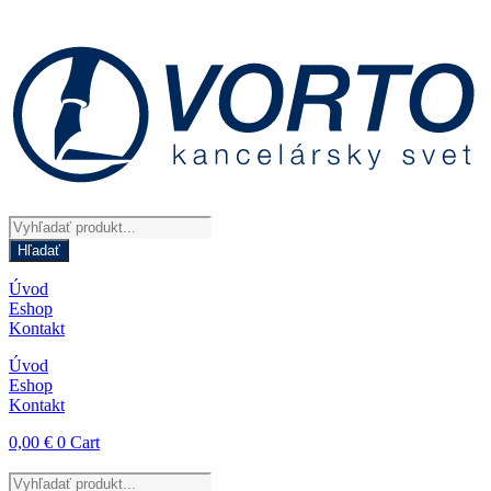
Preskočiť
na
obsah
Products
search
Hľadať
Úvod
Eshop
Kontakt
Úvod
Eshop
Kontakt
0,00
€
0
Cart
Products