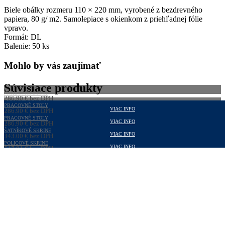
80g
Biele obálky rozmeru 110 × 220 mm, vyrobené z bezdrevného
papiera, 80 g/ m2. Samolepiace s okienkom z priehľadnej fólie
vpravo.
Formát: DL
Balenie: 50 ks
Mohlo by vás zaujímať
Súvisiace produkty
PRACOVNÉ STOLY
286,90
€
bez DPH
352,89
PRACOVNÉ STOLY
€
s DPH
VIAC INFO
286,90
€
bez DPH
352,89
PRACOVNÉ STOLY
€
s DPH
VIAC INFO
286,90
€
bez DPH
352,89
ŠATNÍKOVÉ SKRINE
€
s DPH
VIAC INFO
343,00
€
bez DPH
421,89
POLICOVÉ SKRINE
€
s DPH
VIAC INFO
517,81
€
bez DPH
636,91
€
s DPH
VIAC INFO