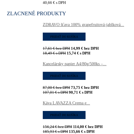
40,66
€
s DPH
ZLACNENÉ PRODUKTY
ZDRAVO šťava 100% grapefruitová-jablková...
PRIDAŤ DO KOŠÍKA
17,61
€
bez DPH
14,99
€
bez DPH
18,49
€
s DPH
15,74
€
s DPH
Kancelársky papier A4/80g/500ks –...
PRIDAŤ DO KOŠÍKA
87,00
€
bez DPH
73,75
€
bez DPH
107,01
€
s DPH
90,71
€
s DPH
Káva LAVAZZA Crema e...
PRIDAŤ DO KOŠÍKA
156,24
€
bez DPH
114,00
€
bez DPH
185,93
€
s DPH
135,66
€
s DPH