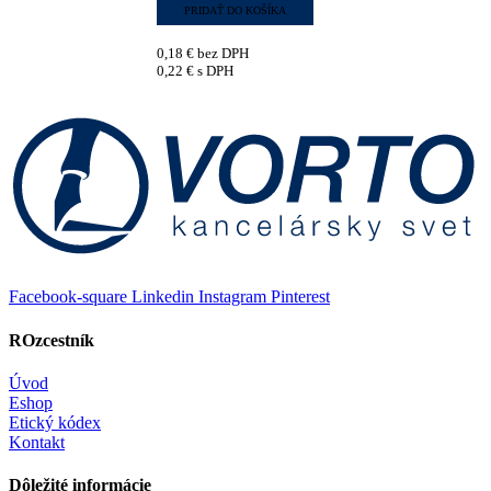
PRIDAŤ DO KOŠÍKA
0,18
€
bez DPH
0,22
€
s DPH
Facebook-square
Linkedin
Instagram
Pinterest
ROzcestník
Úvod
Eshop
Etický kódex
Kontakt
Dôležité informácie