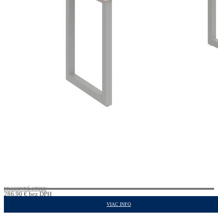
PRACOVNÉ STOLY
286,90
€
bez DPH
352,89
€
s DPH
VIAC INFO