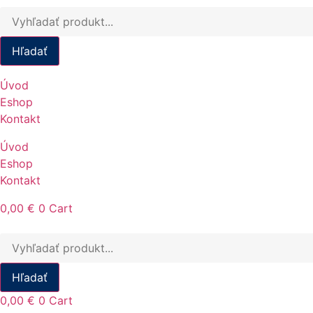
Products
search
Hľadať
Úvod
Eshop
Kontakt
Úvod
Eshop
Kontakt
0,00
€
0
Cart
Products
search
Hľadať
0,00
€
0
Cart