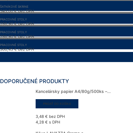
352,89
€
s DPH
ŠATNÍKOVÉ SKRINE
343,00
€
bez DPH
421,89
€
s DPH
PRACOVNÉ STOLY
286,90
€
bez DPH
352,89
€
s DPH
PRACOVNÉ STOLY
286,90
€
bez DPH
352,89
€
s DPH
PRACOVNÉ STOLY
300,45
€
bez DPH
369,55
€
s DPH
DOPORUČENÉ PRODUKTY
Kancelársky papier A4/80g/500ks –...
PRIDAŤ DO KOŠÍKA
3,48
€
bez DPH
4,28
€
s DPH