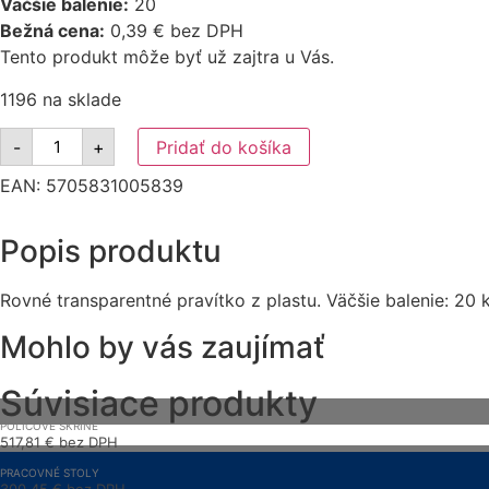
Väčšie balenie:
20
Bežná cena:
0,39 € bez DPH
Tento produkt môže byť už zajtra u Vás.
1196 na sklade
množstvo
-
+
Pridať do košíka
Pravítko
Q-
EAN:
5705831005839
CONNECT
15cm
transparentné
Popis produktu
Rovné transparentné pravítko z plastu. Väčšie balenie: 20 
Mohlo by vás zaujímať
Súvisiace produkty
POLICOVÉ SKRINE
517,81
€
bez DPH
636,91
€
s DPH
PRACOVNÉ STOLY
300,45
€
bez DPH