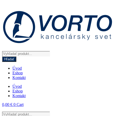
Preskočiť
na
obsah
Products
search
Hľadať
Úvod
Eshop
Kontakt
Úvod
Eshop
Kontakt
0,00
€
0
Cart
Products