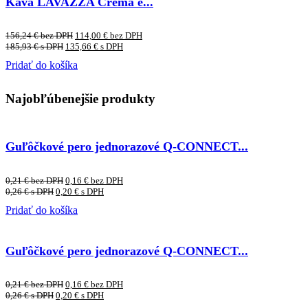
Káva LAVAZZA Crema e...
156,24
€
bez DPH
114,00
€
bez DPH
185,93
€
s DPH
135,66
€
s DPH
Pridať do košíka
Najobľúbenejšie produkty
Guľôčkové pero jednorazové Q-CONNECT...
0,21
€
bez DPH
0,16
€
bez DPH
0,26
€
s DPH
0,20
€
s DPH
Pridať do košíka
Guľôčkové pero jednorazové Q-CONNECT...
0,21
€
bez DPH
0,16
€
bez DPH
0,26
€
s DPH
0,20
€
s DPH