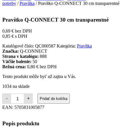
potreby
/
Pravítka
/ Pravítko Q-CONNECT 30 cm transparentné
Pravítko Q-CONNECT 30 cm transparentné
0,69
€
bez DPH
0,85
€
s DPH
Katalógové číslo:
QC000587
Kategória:
Pravítka
Značka:
Q-CONNECT
Strana v katalógu:
888
Väčšie balenie:
50
Bežná cena:
0,80 € bez DPH
Tento produkt môže byť už zajtra u Vás.
1034 na sklade
množstvo
-
+
Pridať do košíka
Pravítko
Q-
EAN:
5705831005877
CONNECT
30
cm
Popis produktu
transparentné