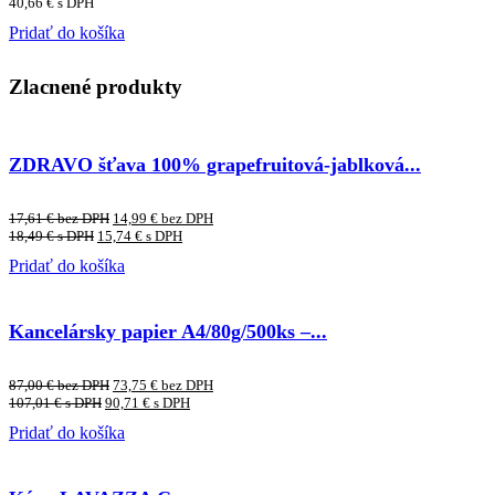
40,66
€
s DPH
Pridať do košíka
Zlacnené produkty
ZDRAVO šťava 100% grapefruitová-jablková...
17,61
€
bez DPH
14,99
€
bez DPH
18,49
€
s DPH
15,74
€
s DPH
Pridať do košíka
Kancelársky papier A4/80g/500ks –...
87,00
€
bez DPH
73,75
€
bez DPH
107,01
€
s DPH
90,71
€
s DPH
Pridať do košíka