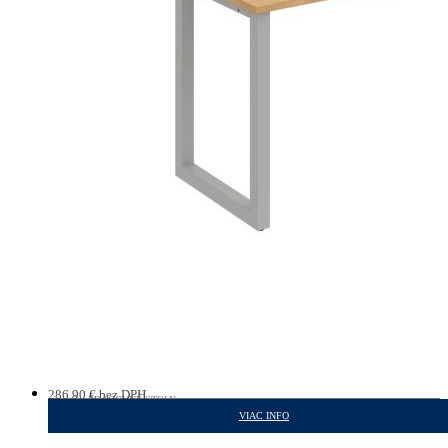
286,90
€
bez DPH
PRACOVNÉ STOLY
352,89
€
s DPH
VIAC INFO