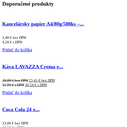
Doporučené produkty
Kancelársky papier A4/80g/500ks –...
3,48
€
bez DPH
4,28
€
s DPH
Pridať do košíka
Káva LAVAZZA Crema e...
26,88
€
bez DPH
25,41
€
bez DPH
31,99
€
s DPH
30,24
€
s DPH
Pridať do košíka
Coca Cola 24 x...
33,06
€
bez DPH