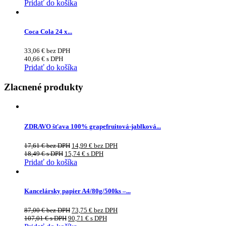
Pridať do košíka
Coca Cola 24 x...
33,06
€
bez DPH
40,66
€
s DPH
Pridať do košíka
Zlacnené produkty
ZDRAVO šťava 100% grapefruitová-jablková...
17,61
€
bez DPH
14,99
€
bez DPH
18,49
€
s DPH
15,74
€
s DPH
Pridať do košíka
Kancelársky papier A4/80g/500ks –...
87,00
€
bez DPH
73,75
€
bez DPH
107,01
€
s DPH
90,71
€
s DPH