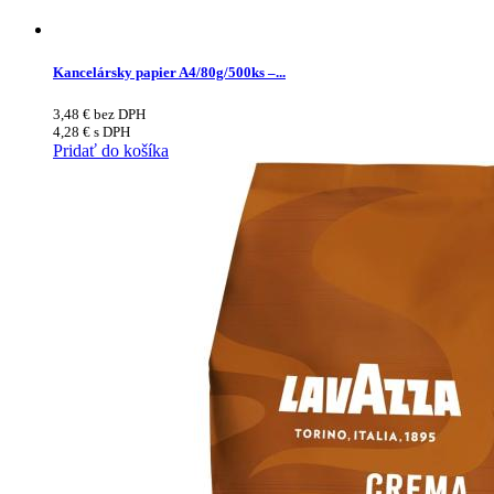
Kancelársky papier A4/80g/500ks –...
3,48
€
bez DPH
4,28
€
s DPH
Pridať do košíka