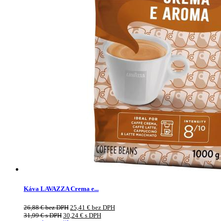
Káva LAVAZZA Crema e...
26,88
€
bez DPH
25,41
€
bez DPH
31,99
€
s DPH
30,24
€
s DPH