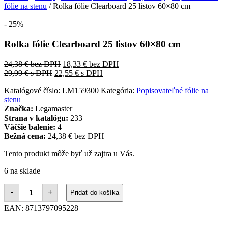
fólie na stenu
/ Rolka fólie Clearboard 25 listov 60×80 cm
- 25%
Rolka fólie Clearboard 25 listov 60×80 cm
24,38
€
bez DPH
18,33
€
bez DPH
29,99
€
s DPH
22,55
€
s DPH
Katalógové číslo:
LM159300
Kategória:
Popisovateľné fólie na
stenu
Značka:
Legamaster
Strana v katalógu:
233
Väčšie balenie:
4
Bežná cena:
24,38 € bez DPH
Tento produkt môže byť už zajtra u Vás.
6 na sklade
množstvo
-
+
Pridať do košíka
Rolka
fólie
EAN:
8713797095228
Clearboard
25
listov