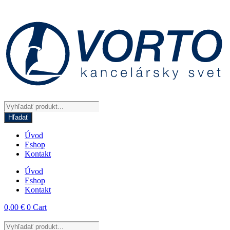
Preskočiť
na
obsah
Products
search
Hľadať
Úvod
Eshop
Kontakt
Úvod
Eshop
Kontakt
0,00
€
0
Cart
Products