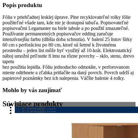
Popis produktu
60x80
cm
Fólia v priehľadnej lesklej úprave. Plne recyklovateľné rolky fólie
použiteľné všade tam, kde nie je dostupná tabuľa. Popisovateľné
popisovačmi Legamaster na biele tabule a po použití zmazateľné.
Používanie permanentných popisovačov edding zaručuje
intenzívnejšiu farbu (dlhšia doba schnutia). V balení 25 listov šírky
60 cm s perforáciou po 80 cm, ktoré sú šetrné k životnému
prostrediu – jeden list môže byť využitý až 10-krát. Elektrostatický
náboj umožní priľnutie fi lmu na rôzne povrchy – sklo, stenu, drevo
tapetu
bez použitia lepidla. Fóliu jednoducho odmotáte, v perforovanom
mieste odtrhnete a zľahka pritlačíte na daný povrch. Povrch udrží aj
papierové poznámky bez ich nalepenia. Väčšie balenie 4 rolky.
Mohlo by vás zaujímať
Súvisiace produkty
286,90
€
bez DPH
PRACOVNÉ STOLY
343,00
€
bez DPH
352,89
ŠATNÍKOVÉ SKRINE
€
s DPH
343,00
€
bez DPH
VIAC INFO
421,89
ŠATNÍKOVÉ SKRINE
€
s DPH
343,00
€
bez DPH
VIAC INFO
421,89
ŠATNÍKOVÉ SKRINE
€
s DPH
VIAC INFO
421,89
€
s DPH
VIAC INFO