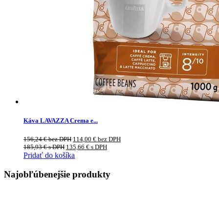
Káva LAVAZZA Crema e...
156,24
€
bez DPH
114,00
€
bez DPH
185,93
€
s DPH
135,66
€
s DPH
Pridať do košíka
Najobľúbenejšie produkty