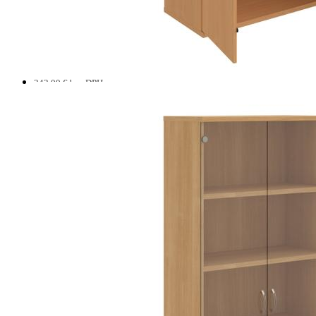
343,00
€
bez DPH
ŠATNÍKOVÉ SKRINE
421,89
€
s DPH
VIAC INFO