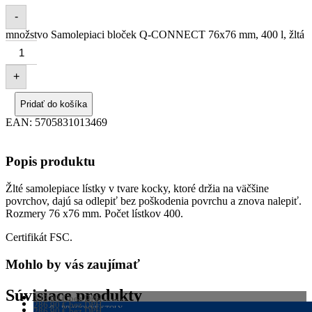
-
množstvo Samolepiaci bloček Q-CONNECT 76x76 mm, 400 l, žltá
+
Pridať do košíka
EAN:
5705831013469
Popis produktu
Žlté samolepiace lístky v tvare kocky, ktoré držia na väčšine
povrchov, dajú sa odlepiť bez poškodenia povrchu a znova nalepiť.
Rozmery 76 x76 mm. Počet lístkov 400.
Certifikát FSC.
Mohlo by vás zaujímať
Súvisiace produkty
343,00
€
bez DPH
ŠATNÍKOVÉ SKRINE
286,90
€
bez DPH
421,89
PRACOVNÉ STOLY
€
s DPH
286,90
€
bez DPH