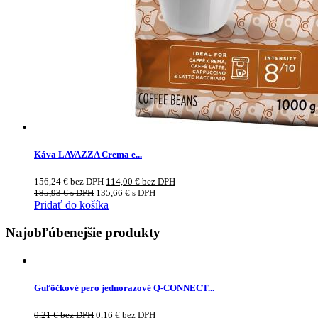
Káva LAVAZZA Crema e...
156,24
€
bez DPH
114,00
€
bez DPH
185,93
€
s DPH
135,66
€
s DPH
Pridať do košíka
Najobľúbenejšie produkty
Guľôčkové pero jednorazové Q-CONNECT...
0,21
€
bez DPH
0,16
€
bez DPH