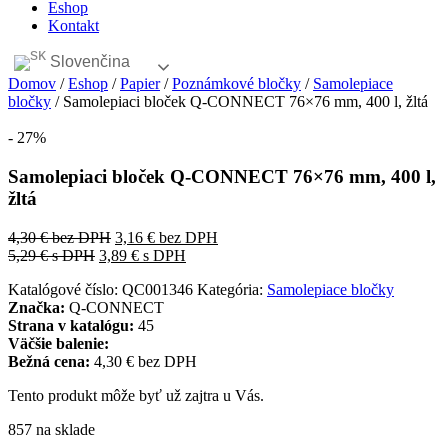
Eshop
Kontakt
Slovenčina
Domov
/
Eshop
/
Papier
/
Poznámkové bločky
/
Samolepiace
bločky
/ Samolepiaci bloček Q-CONNECT 76×76 mm, 400 l, žltá
- 27%
Samolepiaci bloček Q-CONNECT 76×76 mm, 400 l,
žltá
4,30
€
bez DPH
3,16
€
bez DPH
5,29
€
s DPH
3,89
€
s DPH
Katalógové číslo:
QC001346
Kategória:
Samolepiace bločky
Značka:
Q-CONNECT
Strana v katalógu:
45
Väčšie balenie:
Bežná cena:
4,30 € bez DPH
Tento produkt môže byť už zajtra u Vás.
857 na sklade