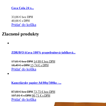
Coca Cola 24 x...
33,06
€
bez DPH
40,66
€
s DPH
Pridať do košíka
Zlacnené produkty
ZDRAVO šťava 100% grapefruitová-jablková...
17,61
€
bez DPH
14,99
€
bez DPH
18,49
€
s DPH
15,74
€
s DPH
Pridať do košíka
Kancelársky papier A4/80g/500ks –...
87,00
€
bez DPH
73,75
€
bez DPH
107,01
€
s DPH
90,71
€
s DPH
Pridať do košíka