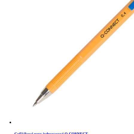
Guľôčkové pero jednorazové Q-CONNECT...