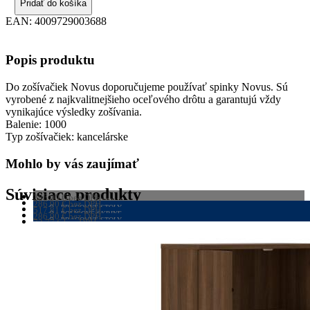
Pridať do košíka
EAN:
4009729003688
Popis produktu
Do zošívačiek Novus doporučujeme používať spinky Novus. Sú
vyrobené z najkvalitnejšieho oceľového drôtu a garantujú vždy
vynikajúce výsledky zošívania.
Balenie: 1000
Typ zošívačiek: kancelárske
Mohlo by vás zaujímať
Súvisiace produkty
286,90
€
bez DPH
PRACOVNÉ STOLY
286,90
€
bez DPH
352,89
PRACOVNÉ STOLY
€
s DPH
517,81
€
bez DPH
VIAC INFO
352,89
POLICOVÉ SKRINE
€
s DPH
286,90
€
bez DPH
VIAC INFO
636,91
PRACOVNÉ STOLY
€
s DPH
72,77
€
bez DPH
VIAC INFO
352,89
DOPLNKY KU STOLOM
€
s DPH
VIAC INFO
89,51
€
s DPH
VIAC INFO