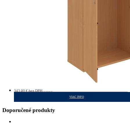
343,00
€
bez DPH
ŠATNÍKOVÉ SKRINE
421,89
€
s DPH
VIAC INFO
Doporučené produkty