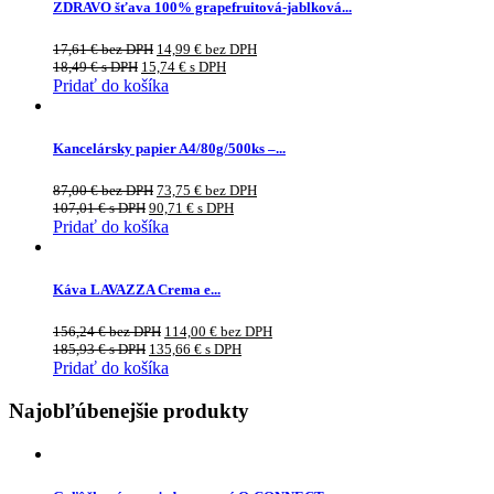
ZDRAVO šťava 100% grapefruitová-jablková...
17,61
€
bez DPH
14,99
€
bez DPH
18,49
€
s DPH
15,74
€
s DPH
Pridať do košíka
Kancelársky papier A4/80g/500ks –...
87,00
€
bez DPH
73,75
€
bez DPH
107,01
€
s DPH
90,71
€
s DPH
Pridať do košíka
Káva LAVAZZA Crema e...
156,24
€
bez DPH
114,00
€
bez DPH
185,93
€
s DPH
135,66
€
s DPH
Pridať do košíka
Najobľúbenejšie produkty