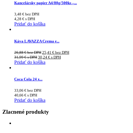
Kancelársky papier A4/80g/500ks –...
3,48
€
bez DPH
4,28
€
s DPH
Pridať do košíka
Káva LAVAZZA Crema e...
26,88
€
bez DPH
25,41
€
bez DPH
31,99
€
s DPH
30,24
€
s DPH
Pridať do košíka
Coca Cola 24 x...
33,06
€
bez DPH
40,66
€
s DPH
Pridať do košíka
Zlacnené produkty