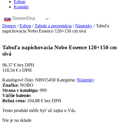
Eshop
Kontakt
Slovenčina
Domov
/
Eshop
/
Tabule a prezentácia
/
Nástenky
/ Tabuľa
napichovacia Nobo Essence 120×150 cm sivá
Tabuľa napichovacia Nobo Essence 120×150 cm
sivá
96,37
€
bez DPH
118,54
€
s DPH
Katalógové číslo:
NB915458
Kategória:
Nástenky
Značka:
NOBO
Strana v katalógu:
999
Väčšie balenie:
Bežná cena:
104,88 € bez DPH
Tento produkt môže byť už zajtra u Vás.
Nie je na sklade