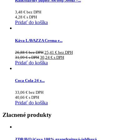
Kancelársky papier A4/80g/500ks –...
3,48
€
bez DPH
4,28
€
s DPH
Pridať do košíka
Káva LAVAZZA Crema e...
26,88
€
bez DPH
25,41
€
bez DPH
31,99
€
s DPH
30,24
€
s DPH
Pridať do košíka
Coca Cola 24 x...
33,06
€
bez DPH
40,66
€
s DPH
Pridať do košíka
Zlacnené produkty
ZDRAVO šťava 100% grapefruitová-jablková...