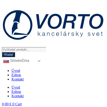
Preskočiť
na
obsah
Products
search
Hľadať
Slovenčina
Úvod
Eshop
Kontakt
Úvod
Eshop
Kontakt
0,00
€
0
Cart