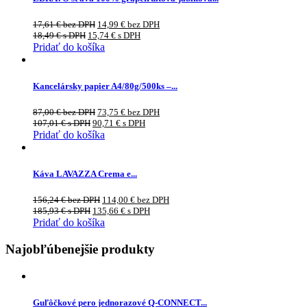
17,61
€
bez DPH
14,99
€
bez DPH
18,49
€
s DPH
15,74
€
s DPH
Pridať do košíka
Kancelársky papier A4/80g/500ks –...
87,00
€
bez DPH
73,75
€
bez DPH
107,01
€
s DPH
90,71
€
s DPH
Pridať do košíka
Káva LAVAZZA Crema e...
156,24
€
bez DPH
114,00
€
bez DPH
185,93
€
s DPH
135,66
€
s DPH
Pridať do košíka
Najobľúbenejšie produkty
Guľôčkové pero jednorazové Q-CONNECT...