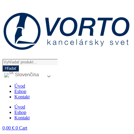
Preskočiť
na
obsah
Products
search
Hľadať
Slovenčina
Úvod
Eshop
Kontakt
Úvod
Eshop
Kontakt
0,00
€
0
Cart