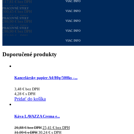
517,81
€
bez DPH
VIAC INFO
636,91
€
s DPH
PRACOVNÉ STOLY
300,45
€
bez DPH
VIAC INFO
369,55
€
s DPH
PRACOVNÉ STOLY
286,90
€
bez DPH
VIAC INFO
352,89
€
s DPH
PRACOVNÉ STOLY
286,90
€
bez DPH
VIAC INFO
352,89
€
s DPH
VIAC INFO
Doporučené produkty
Kancelársky papier A4/80g/500ks –...
3,48
€
bez DPH
4,28
€
s DPH
Pridať do košíka
Káva LAVAZZA Crema e...
26,88
€
bez DPH
25,41
€
bez DPH
31,99
€
s DPH
30,24
€
s DPH