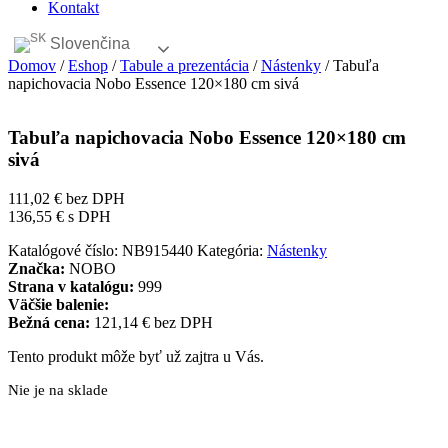
Kontakt
Slovenčina
Domov
/
Eshop
/
Tabule a prezentácia
/
Nástenky
/ Tabuľa
napichovacia Nobo Essence 120×180 cm sivá
Tabuľa napichovacia Nobo Essence 120×180 cm
sivá
111,02
€
bez DPH
136,55
€
s DPH
Katalógové číslo:
NB915440
Kategória:
Nástenky
Značka:
NOBO
Strana v katalógu:
999
Väčšie balenie:
Bežná cena:
121,14 € bez DPH
Tento produkt môže byť už zajtra u Vás.
Nie je na sklade