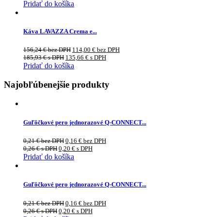
Pridať do košíka
Káva LAVAZZA Crema e...
156,24
€
bez DPH
114,00
€
bez DPH
185,93
€
s DPH
135,66
€
s DPH
Pridať do košíka
Najobľúbenejšie produkty
Guľôčkové pero jednorazové Q-CONNECT...
0,21
€
bez DPH
0,16
€
bez DPH
0,26
€
s DPH
0,20
€
s DPH
Pridať do košíka
Guľôčkové pero jednorazové Q-CONNECT...
0,21
€
bez DPH
0,16
€
bez DPH
0,26
€
s DPH
0,20
€
s DPH