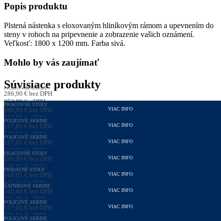
Popis produktu
Plstená nástenka s eloxovaným hliníkovým rámom a upevnením do
steny v rohoch na pripevnenie a zobrazenie vašich oznámení.
Veľkosť: 1800 x 1200 mm. Farba sivá.
Mohlo by vás zaujímať
Súvisiace produkty
PRACOVNÉ STOLY
286,90
€
bez DPH
352,89
€
s DPH
PRACOVNÉ STOLY
286,90
€
bez DPH
VIAC INFO
352,89
€
s DPH
POLICOVÉ SKRINE
517,81
€
bez DPH
VIAC INFO
636,91
€
s DPH
POLICOVÉ SKRINE
517,81
€
bez DPH
VIAC INFO
636,91
€
s DPH
PRACOVNÉ STOLY
286,90
€
bez DPH
VIAC INFO
352,89
€
s DPH
PRÍDAVNÉ STOLY
166,85
€
bez DPH
VIAC INFO
205,23
€
s DPH
ŠATNÍKOVÉ SKRINE
343,00
€
bez DPH
VIAC INFO
421,89
€
s DPH
POLICOVÉ SKRINE
517,81
€
bez DPH
VIAC INFO
636,91
€
s DPH
POLICOVÉ SKRINE