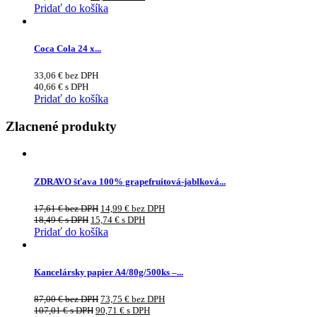
Pridať do košíka
Coca Cola 24 x...
33,06
€
bez DPH
40,66
€
s DPH
Pridať do košíka
Zlacnené produkty
ZDRAVO šťava 100% grapefruitová-jablková...
17,61
€
bez DPH
14,99
€
bez DPH
18,49
€
s DPH
15,74
€
s DPH
Pridať do košíka
Kancelársky papier A4/80g/500ks –...
87,00
€
bez DPH
73,75
€
bez DPH
107,01
€
s DPH
90,71
€
s DPH