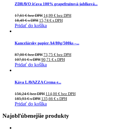
ZDRAVO šťava 100% grapefruitová-jablková...
17,61
€
bez DPH
14,99
€
bez DPH
18,49
€
s DPH
15,74
€
s DPH
Pridať do košíka
Kancelársky papier A4/80g/500ks –...
87,00
€
bez DPH
73,75
€
bez DPH
107,01
€
s DPH
90,71
€
s DPH
Pridať do košíka
Káva LAVAZZA Crema e...
156,24
€
bez DPH
114,00
€
bez DPH
185,93
€
s DPH
135,66
€
s DPH
Pridať do košíka
Najobľúbenejšie produkty