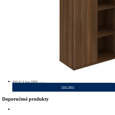
496,02
€
bez DPH
POLICOVÉ SKRINE
610,10
€
s DPH
VIAC INFO
Doporučené produkty