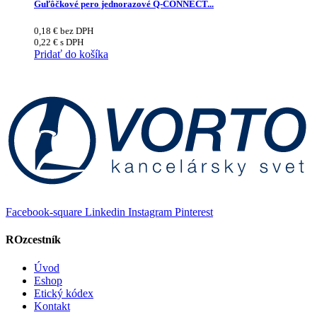
Guľôčkové pero jednorazové Q-CONNECT...
0,18
€
bez DPH
0,22
€
s DPH
Pridať do košíka
Facebook-square
Linkedin
Instagram
Pinterest
ROzcestník
Úvod
Eshop
Etický kódex
Kontakt