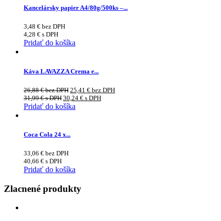
Kancelársky papier A4/80g/500ks –...
3,48
€
bez DPH
4,28
€
s DPH
Pridať do košíka
Káva LAVAZZA Crema e...
26,88
€
bez DPH
25,41
€
bez DPH
31,99
€
s DPH
30,24
€
s DPH
Pridať do košíka
Coca Cola 24 x...
33,06
€
bez DPH
40,66
€
s DPH
Pridať do košíka
Zlacnené produkty