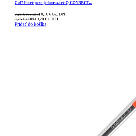
Guľôčkové pero jednorazové Q-CONNECT...
0,21
€
bez DPH
0,16
€
bez DPH
0,26
€
s DPH
0,20
€
s DPH
Pridať do košíka