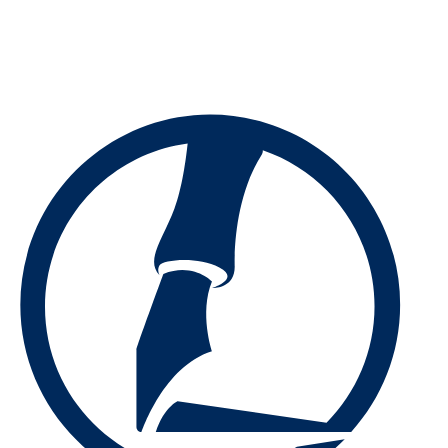
Preskočiť
na
obsah