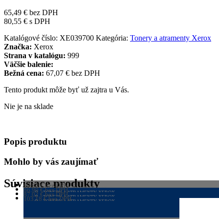
65,49
€
bez DPH
80,55
€
s DPH
Katalógové číslo:
XE039700
Kategória:
Tonery a atramenty Xerox
Značka:
Xerox
Strana v katalógu:
999
Väčšie balenie:
Bežná cena:
67,07 € bez DPH
Tento produkt môže byť už zajtra u Vás.
Nie je na sklade
Popis produktu
Mohlo by vás zaujímať
Súvisiace produkty
60,83
€
bez DPH
TONERY A ATRAMENTY XEROX
86,90
€
bez DPH
74,82
€
TONERY A ATRAMENTY XEROX
s DPH
87,02
€
bez DPH
106,89
TONERY A ATRAMENTY XEROX
€
s DPH
103,18
€
bez DPH
107,03
TONERY A ATRAMENTY XEROX
€
s DPH
126,91
€
s DPH