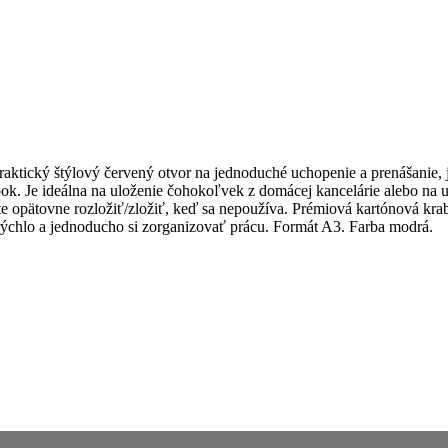
raktický štýlový červený otvor na jednoduché uchopenie a prenášanie,
ook. Je ideálna na uloženie čohokoľvek z domácej kancelárie alebo na u
te opätovne rozložiť/zložiť, keď sa nepoužíva. Prémiová kartónová krab
rýchlo a jednoducho si zorganizovať prácu. Formát A3. Farba modrá.