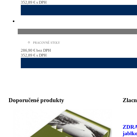
352,89
€
s DPH
PRACOVNÉ STOLY
286,90
€
bez DPH
352,89
€
s DPH
Doporučené produkty
Zlacn
ZDRAV
jablko