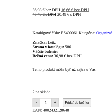
36,98
€
bez DPH
16,66
€
bez DPH
45,49
€
s DPH
20,49
€
s DPH
Katalógové číslo:
ES490061
Kategória:
Organizač
Značka:
Leitz
Strana v katalógu:
586
Väčšie balenie:
Bežná cena:
36,98 € bez DPH
Tento produkt môže byť už zajtra u Vás.
2 na sklade
-
+
Pridať do košíka
EAN:
4002432128648