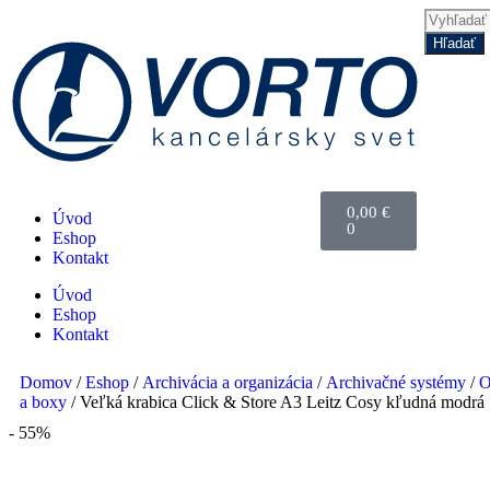
Hľadať
0,00
€
Úvod
0
Eshop
Kontakt
Úvod
Eshop
Kontakt
Domov
/
Eshop
/
Archivácia a organizácia
/
Archivačné systémy
/
O
a boxy
/ Veľká krabica Click & Store A3 Leitz Cosy kľudná modrá
- 55%