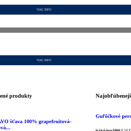
VIAC INFO
VIAC INFO
ené produkty
Najobľúbenejš
Guľôčkové per
O šťava 100% grapefruitová-
vá...
0,21
€
bez DPH
0,16
€