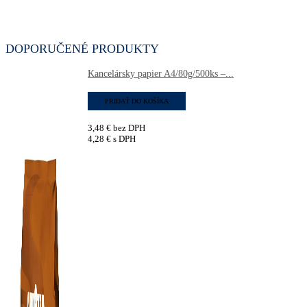
DOPORUČENÉ PRODUKTY
Kancelársky papier A4/80g/500ks –...
PRIDAŤ DO KOŠÍKA
3,48
€
bez DPH
4,28
€
s DPH