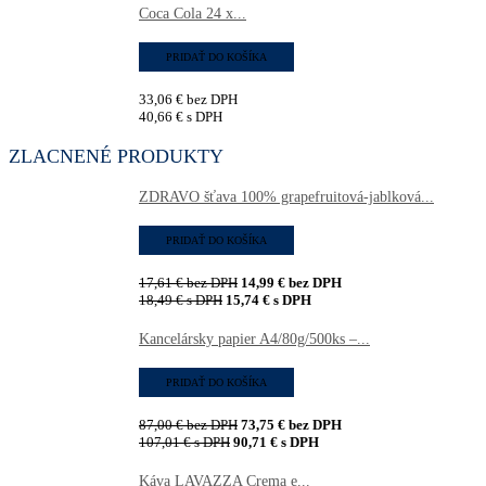
Coca Cola 24 x...
PRIDAŤ DO KOŠÍKA
33,06
€
bez DPH
40,66
€
s DPH
ZLACNENÉ PRODUKTY
ZDRAVO šťava 100% grapefruitová-jablková...
PRIDAŤ DO KOŠÍKA
17,61
€
bez DPH
14,99
€
bez DPH
18,49
€
s DPH
15,74
€
s DPH
Kancelársky papier A4/80g/500ks –...
PRIDAŤ DO KOŠÍKA
87,00
€
bez DPH
73,75
€
bez DPH
107,01
€
s DPH
90,71
€
s DPH
Káva LAVAZZA Crema e...