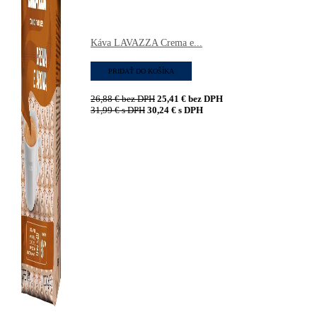
Káva LAVAZZA Crema e...
PRIDAŤ DO KOŠÍKA
26,88
€
bez DPH
25,41
€
bez DPH
31,99
€
s DPH
30,24
€
s DPH