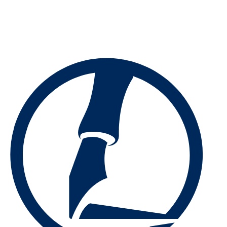
Preskočiť
na
obsah