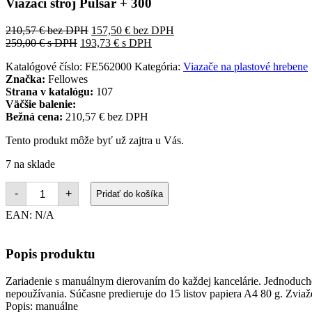
Viazací stroj Pulsar + 300
210,57
€
bez DPH
157,50
€
bez DPH
259,00
€
s DPH
193,73
€
s DPH
Katalógové číslo:
FE562000
Kategória:
Viazače na plastové hrebene
Značka:
Fellowes
Strana v katalógu:
107
Väčšie balenie:
Bežná cena:
210,57 € bez DPH
Tento produkt môže byť už zajtra u Vás.
7 na sklade
množstvo
-
+
Pridať do košíka
Viazací
stroj
EAN:
N/A
Pulsar
+
300
Popis produktu
Zariadenie s manuálnym dierovaním do každej kancelárie. Jednoduché 
nepoužívania. Súčasne predieruje do 15 listov papiera A4 80 g. Zvia
Popis: manuálne