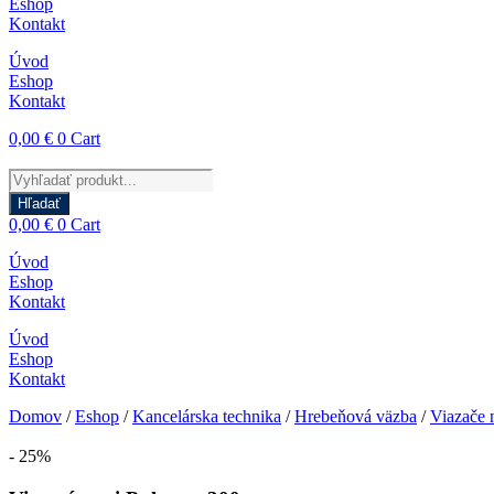
Eshop
Kontakt
Úvod
Eshop
Kontakt
0,00
€
0
Cart
Products
search
Hľadať
0,00
€
0
Cart
Úvod
Eshop
Kontakt
Úvod
Eshop
Kontakt
Domov
/
Eshop
/
Kancelárska technika
/
Hrebeňová väzba
/
Viazače 
- 25%