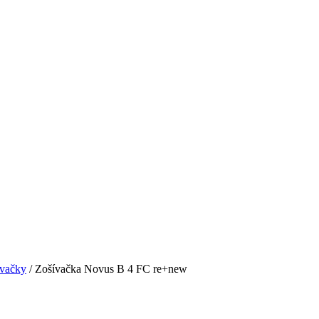
ívačky
/ Zošívačka Novus B 4 FC re+new