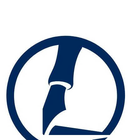
Preskočiť
na
obsah