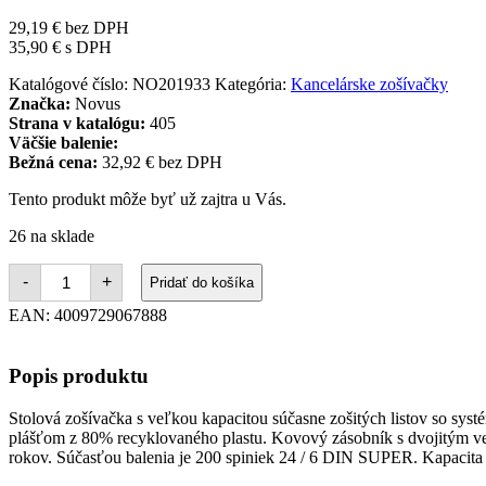
29,19
€
bez DPH
35,90
€
s DPH
Katalógové číslo:
NO201933
Kategória:
Kancelárske zošívačky
Značka:
Novus
Strana v katalógu:
405
Väčšie balenie:
Bežná cena:
32,92 € bez DPH
Tento produkt môže byť už zajtra u Vás.
26 na sklade
množstvo
-
+
Pridať do košíka
Zošívačka
Novus
EAN:
4009729067888
B
4
FC
Popis produktu
re+new
Stolová zošívačka s veľkou kapacitou súčasne zošitých listov so sys
plášťom z 80% recyklovaného plastu. Kovový zásobník s dvojitým ved
rokov. Súčasťou balenia je 200 spiniek 24 / 6 DIN SUPER. Kapacita 5