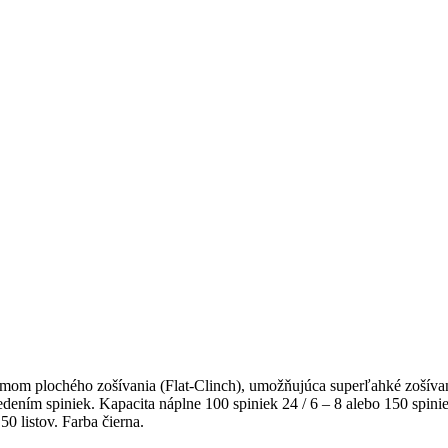
témom plochého zošívania (Flat-Clinch), umožňujúca superľahké zošívani
ením spiniek. Kapacita náplne 100 spiniek 24 / 6 – 8 alebo 150 spini
0 listov. Farba čierna.