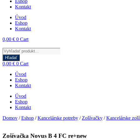
Eshop
Kontakt
Úvod
Eshop
Kontakt
0,00
€
0
Cart
Products
search
Hľadať
0,00
€
0
Cart
Úvod
Eshop
Kontakt
Úvod
Eshop
Kontakt
Domov
/
Eshop
/
Kancelárske potreby
/
Zošívačky
/
Kancelárske zoš
Zošívačka Novus B 4 FC re+new