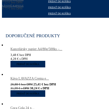
3,57
€
s DPH
PRIDAŤ DO KOŠÍKA
7,12
€
bez DPH
8,47
KÁVOVÉ KAPSULE
€
s DPH
PRIDAŤ DO KOŠÍKA
4,75
€
bez DPH
5,65
€
s DPH
PRIDAŤ DO KOŠÍKA
DOPORUČENÉ PRODUKTY
Kancelársky papier A4/80g/500ks –...
3,48
€
bez DPH
4,28
€
s DPH
PRIDAŤ DO KOŠÍKA
Káva LAVAZZA Crema e...
26,88
€
bez DPH
25,41
€
bez DPH
31,99
€
s DPH
30,24
€
s DPH
PRIDAŤ DO KOŠÍKA
Coca Cola 24 x...