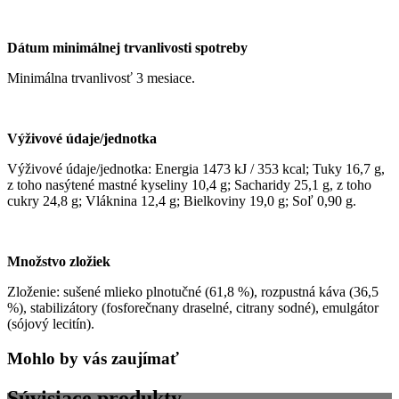
Dátum minimálnej trvanlivosti spotreby
Minimálna trvanlivosť 3 mesiace.
Výživové údaje/jednotka
Výživové údaje/jednotka: Energia 1473 kJ / 353 kcal; Tuky 16,7 g,
z toho nasýtené mastné kyseliny 10,4 g; Sacharidy 25,1 g, z toho
cukry 24,8 g; Vláknina 12,4 g; Bielkoviny 19,0 g; Soľ 0,90 g.
Množstvo zložiek
Zloženie: sušené mlieko plnotučné (61,8 %), rozpustná káva (36,5
%), stabilizátory (fosforečnany draselné, citrany sodné), emulgátor
(sójový lecitín).
Mohlo by vás zaujímať
Súvisiace produkty