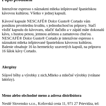
ks)
Intenzívne espresso s náznakmi mlieka inšpirované španielskou
kávovou kultúrou. Všetko v jednej kapsuli.
Kávové kapsule NESCAFÉ® Dolce Gusto® Cortado vám
ponúknu prvotriednu kvalitu, s jednoduchosťou prípravy. Stačí
vložiť kapsulu do kávovaru, stlačiť tlačidlo a v zápätí máte dokonalú
kávu, s hustou penou, jemnou arómou a zamatovou chuťou.
NESCAFÉ® Dolce Gusto® Cortado je intenzívne espresso s
náznakmi mlieka inšpirované španielskou kávovou kultúrou.
Balenie obsahuje 16 ks hermeticky uzavretých kapsúl, na prípravu
16 šálok kávy Cortado.
Alergény
Sójové bôby a výrobky z nich,Mlieko a mliečné výrobky (vrátane
laktózy).
Meno alebo obchodné meno a adresa distribútora
Nestlé Slovensko s.r.o., Košovská cesta 11, 971 27 Prievidza, tel: