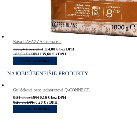
Káva LAVAZZA Crema e...
156,24
€
bez DPH
114,00
€
bez DPH
185,93
€
s DPH
135,66
€
s DPH
PRIDAŤ DO KOŠÍKA
NAJOBĽÚBENEJŠIE PRODUKTY
Guľôčkové pero jednorazové Q-CONNECT...
0,21
€
bez DPH
0,16
€
bez DPH
0,26
€
s DPH
0,20
€
s DPH
PRIDAŤ DO KOŠÍKA