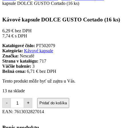
kapsule DOLCE GUSTO Cortado (16 ks)
Kávové kapsule DOLCE GUSTO Cortado (16 ks)
6,29
€
bez DPH
7,74
€
s DPH
Katalógové číslo:
PT502079
Kategória:
Kávové kapsule
Značka:
Nescafé
Strana v katalógu:
717
Väčšie balenie:
3
Bežná cena:
6,71 € bez DPH
Tento produkt môže byť už zajtra u Vás.
13 na sklade
množstvo
-
+
Pridať do košíka
Kávové
kapsule
EAN:
7613032827014
DOLCE
GUSTO
Cortado
Popis produktu
(16