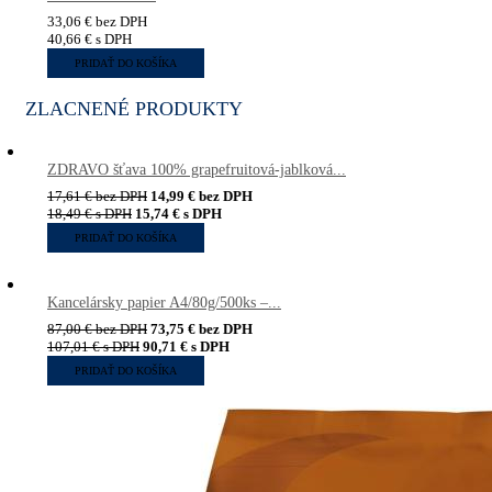
33,06
€
bez DPH
40,66
€
s DPH
PRIDAŤ DO KOŠÍKA
ZLACNENÉ PRODUKTY
ZDRAVO šťava 100% grapefruitová-jablková...
17,61
€
bez DPH
14,99
€
bez DPH
18,49
€
s DPH
15,74
€
s DPH
PRIDAŤ DO KOŠÍKA
Kancelársky papier A4/80g/500ks –...
87,00
€
bez DPH
73,75
€
bez DPH
107,01
€
s DPH
90,71
€
s DPH
PRIDAŤ DO KOŠÍKA