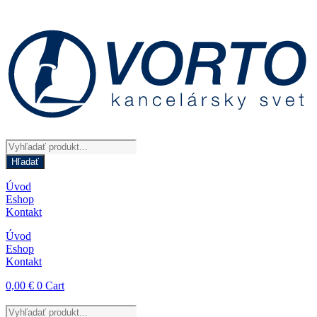
Preskočiť
na
obsah
Products
search
Hľadať
Úvod
Eshop
Kontakt
Úvod
Eshop
Kontakt
0,00
€
0
Cart
Products