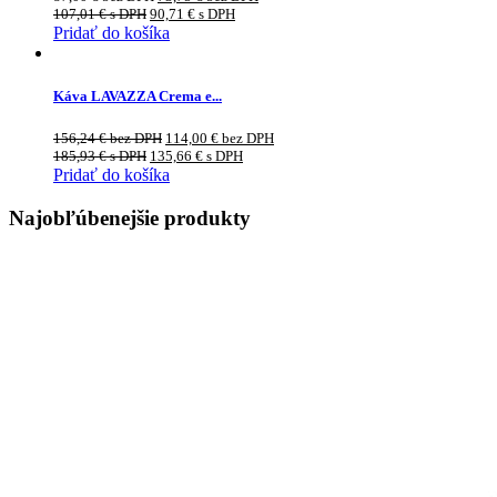
107,01
€
s DPH
90,71
€
s DPH
Pridať do košíka
Káva LAVAZZA Crema e...
156,24
€
bez DPH
114,00
€
bez DPH
185,93
€
s DPH
135,66
€
s DPH
Pridať do košíka
Najobľúbenejšie produkty