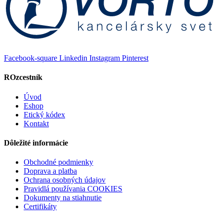
Facebook-square
Linkedin
Instagram
Pinterest
ROzcestník
Úvod
Eshop
Etický kódex
Kontakt
Dôležité informácie
Obchodné podmienky
Doprava a platba
Ochrana osobných údajov
Pravidlá používania COOKIES
Dokumenty na stiahnutie
Certifikáty