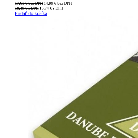
17,61
€
bez DPH
14,99
€
bez DPH
18,49
€
s DPH
15,74
€
s DPH
Pridať do košíka