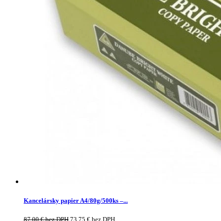
Kancelársky papier A4/80g/500ks –...
87,00
€
bez DPH
73,75
€
bez DPH