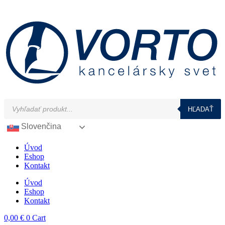
Preskočiť
na
obsah
Products
HĽADAŤ
search
Slovenčina
Úvod
Eshop
Kontakt
Úvod
Eshop
Kontakt
0,00
€
0
Cart