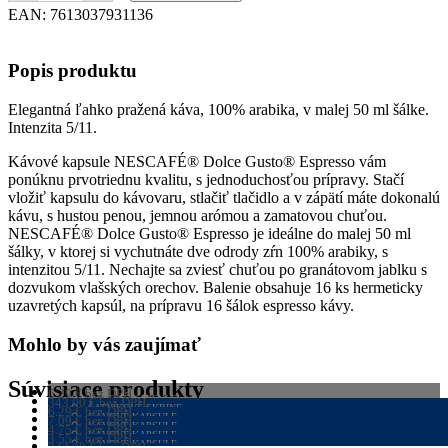
kapsule
EAN:
7613037931136
DOLCE
GUSTO
Espresso
Popis produktu
(16
ks)
Elegantná ľahko pražená káva, 100% arabika, v malej 50 ml šálke.
Intenzita 5/11.
Kávové kapsule NESCAFÉ® Dolce Gusto® Espresso vám
ponúknu prvotriednu kvalitu, s jednoduchosťou prípravy. Stačí
vložiť kapsulu do kávovaru, stlačiť tlačidlo a v zápätí máte dokonalú
kávu, s hustou penou, jemnou arómou a zamatovou chuťou.
NESCAFÉ® Dolce Gusto® Espresso je ideálne do malej 50 ml
šálky, v ktorej si vychutnáte dve odrody zŕn 100% arabiky, s
intenzitou 5/11. Nechajte sa zviesť chuťou po granátovom jablku s
dozvukom vlašských orechov. Balenie obsahuje 16 ks hermeticky
uzavretých kapsúl, na prípravu 16 šálok espresso kávy.
Mohlo by vás zaujímať
Súvisiace produkty
6,29
€
bez DPH
KÁVOVÉ KAPSULE
343,00
€
bez DPH
7,74
€
s DPH
ŠATNÍKOVÉ SKRINE
6,29
€
bez DPH
PRIDAŤ DO KOŠÍKA
421,89
KÁVOVÉ KAPSULE
€
s DPH
7,09
€
bez DPH
VIAC INFO
7,74
€
s DPH
KÁVOVÉ KAPSULE
4,75
€
bez DPH
PRIDAŤ DO KOŠÍKA
8,44
€
s DPH
KÁVOVÉ KAPSULE
3,55
€
bez DPH
PRIDAŤ DO KOŠÍKA
5,65
€
s DPH
KÁVOVÉ KAPSULE
343,00
€
bez DPH