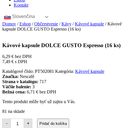
Kontakt
Slovenčina
Domov
/
Eshop
/
Občerstvenie
/
Kávy
/
Kávové kapsule
/ Kávové
kapsule DOLCE GUSTO Espresso (16 ks)
Kávové kapsule DOLCE GUSTO Espresso (16 ks)
6,29
€
bez DPH
7,49
€
s DPH
Katalógové číslo:
PT502081
Kategória:
Kávové kapsule
Značka:
Nescafé
Strana v katalógu:
717
Väčšie balenie:
3
Bežná cena:
6,71 € bez DPH
Tento produkt môže byť už zajtra u Vás.
81 na sklade
množstvo
-
+
Pridať do košíka
Kávové