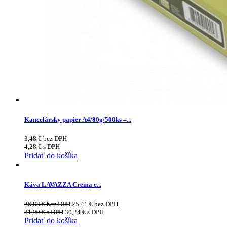
Kancelársky papier A4/80g/500ks –...
3,48
€
bez DPH
4,28
€
s DPH
Pridať do košíka
Káva LAVAZZA Crema e...
26,88
€
bez DPH
25,41
€
bez DPH
31,99
€
s DPH
30,24
€
s DPH
Pridať do košíka