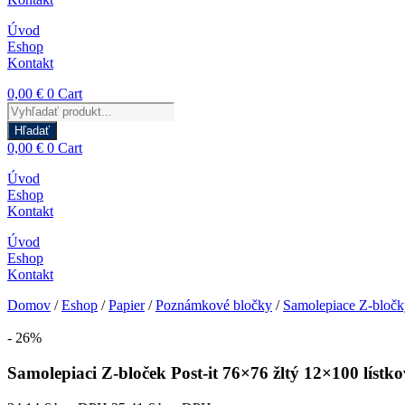
Úvod
Eshop
Kontakt
0,00
€
0
Cart
Products
search
Hľadať
0,00
€
0
Cart
Úvod
Eshop
Kontakt
Úvod
Eshop
Kontakt
Domov
/
Eshop
/
Papier
/
Poznámkové bločky
/
Samolepiace Z-bločk
- 26%
Samolepiaci Z-bloček Post-it 76×76 žltý 12×100 lístko