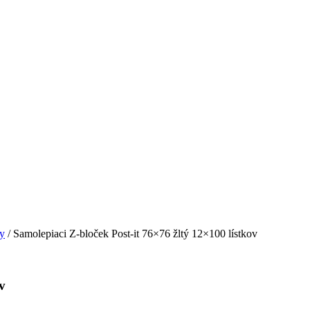
y
/ Samolepiaci Z-bloček Post-it 76×76 žltý 12×100 lístkov
v