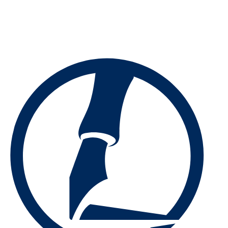
Preskočiť
na
obsah