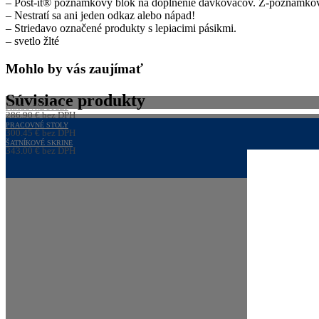
– Post-it® poznámkový blok na doplnenie dávkovačov. Z-poznámkov
– Nestratí sa ani jeden odkaz alebo nápad!
– Striedavo označené produkty s lepiacimi pásikmi.
– svetlo žlté
Mohlo by vás zaujímať
Súvisiace produkty
PRACOVNÉ STOLY
286,90
€
bez DPH
352,89
PRACOVNÉ STOLY
€
s DPH
300,45
€
bez DPH
369,55
ŠATNÍKOVÉ SKRINE
€
s DPH
343,00
€
bez DPH
421,89
€
s DPH