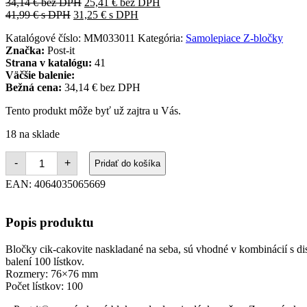
34,14
€
bez DPH
25,41
€
bez DPH
41,99
€
s DPH
31,25
€
s DPH
Katalógové číslo:
MM033011
Kategória:
Samolepiace Z-bločky
Značka:
Post-it
Strana v katalógu:
41
Väčšie balenie:
Bežná cena:
34,14 € bez DPH
Tento produkt môže byť už zajtra u Vás.
18 na sklade
množstvo
-
+
Pridať do košíka
Samolepiaci
Z-
EAN:
4064035065669
bloček
Post-
it
Popis produktu
76x76
žltý
12x100
Bločky cik-cakovite naskladané na seba, sú vhodné v kombinácií s dis
lístkov
balení 100 lístkov.
Rozmery: 76×76 mm
Počet lístkov: 100