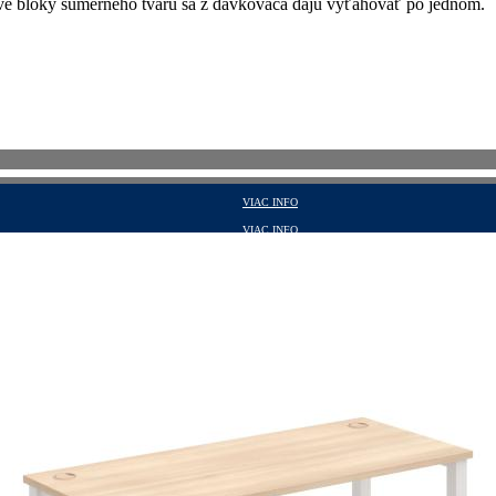
é bloky súmerného tvaru sa z dávkovača dajú vyťahovať po jednom.
VIAC INFO
VIAC INFO
VIAC INFO