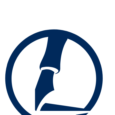
Preskočiť
na
obsah