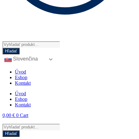
Products
search
Hľadať
Slovenčina
Úvod
Eshop
Kontakt
Úvod
Eshop
Kontakt
0,00
€
0
Cart
Products
search
Hľadať