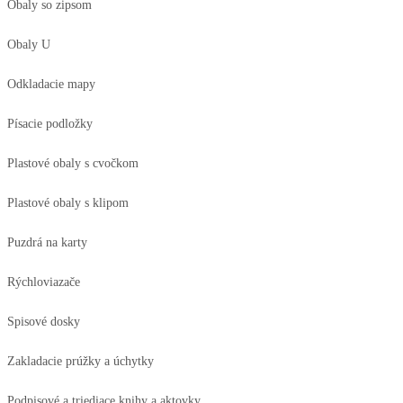
Obaly so zipsom
Obaly U
Odkladacie mapy
Písacie podložky
Plastové obaly s cvočkom
Plastové obaly s klipom
Puzdrá na karty
Rýchloviazače
Spisové dosky
Zakladacie prúžky a úchytky
Podpisové a triediace knihy a aktovky