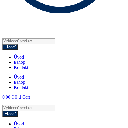
Products
search
Hľadať
Úvod
Eshop
Kontakt
Úvod
Eshop
Kontakt
0,00
€
0
Cart
Products
search
Hľadať
Úvod