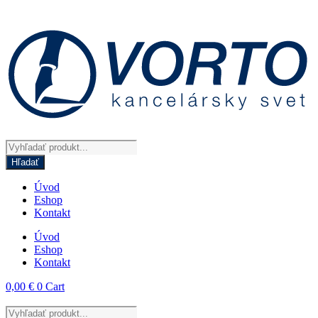
Preskočiť
na
obsah
Products
search
Hľadať
Úvod
Eshop
Kontakt
Úvod
Eshop
Kontakt
0,00
€
0
Cart
Products