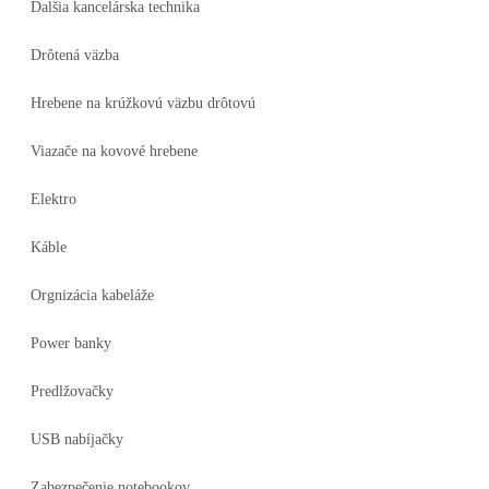
Ďalšia kancelárska technika
Drôtená väzba
Hrebene na krúžkovú väzbu drôtovú
Viazače na kovové hrebene
Elektro
Káble
Orgnizácia kabeláže
Power banky
Predlžovačky
USB nabíjačky
Zabezpečenie notebookov