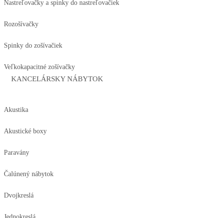
Nastreľovačky a spinky do nastreľovačiek
Rozošívačky
Spinky do zošívačiek
Veľkokapacitné zošívačky
KANCELÁRSKY NÁBYTOK
Akustika
Akustické boxy
Paravány
Čalúnený nábytok
Dvojkreslá
Jednokreslá