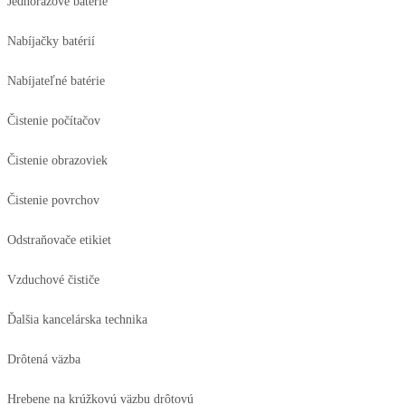
Jednorazové batérie
Nabíjačky batérií
Nabíjateľné batérie
Čistenie počítačov
Čistenie obrazoviek
Čistenie povrchov
Odstraňovače etikiet
Vzduchové čističe
Ďalšia kancelárska technika
Drôtená väzba
Hrebene na krúžkovú väzbu drôtovú