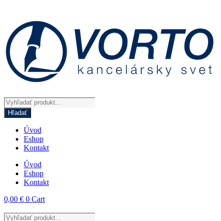
Preskočiť
na
obsah
Products
search
Hľadať
Úvod
Eshop
Kontakt
Úvod
Eshop
Kontakt
0,00
€
0
Cart
Products