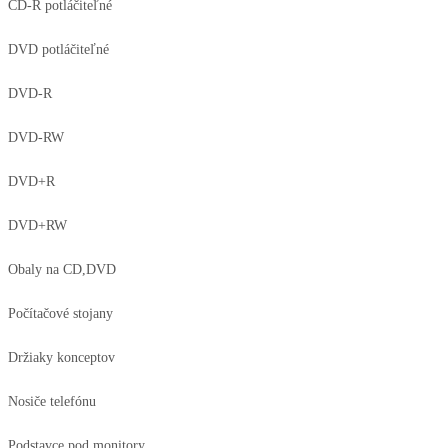
CD-R potláčiteľné
DVD potláčiteľné
DVD-R
DVD-RW
DVD+R
DVD+RW
Obaly na CD,DVD
Počítačové stojany
Držiaky konceptov
Nosiče telefónu
Podstavce pod monitory