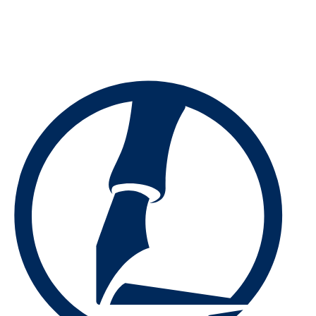
Preskočiť
na
obsah