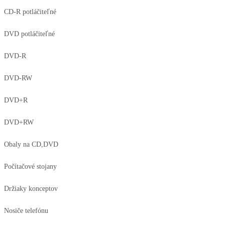
CD-R potláčiteľné
DVD potláčiteľné
DVD-R
DVD-RW
DVD+R
DVD+RW
Obaly na CD,DVD
Počítačové stojany
Držiaky konceptov
Nosiče telefónu